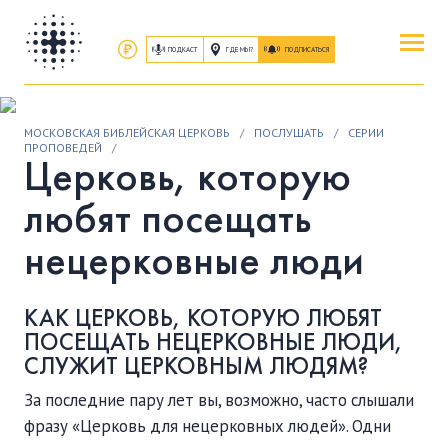
ПОДКАСТ
ГДЕ МЫ?
ПОДПИСАТЬСЯ
ПОВЕРИТЬ
МОСКОВСКАЯ БИБЛЕЙСКАЯ ЦЕРКОВЬ
/
ПОСЛУШАТЬ
/
СЕРИИ
ОБ ИИСУСЕ ХРИСТЕ
ПРОПОВЕДЕЙ
/
Церковь, которую
ПОСЕТИТЬ
любят посещать
КАК ПРОЕХАТЬ
|
О ЦЕРКВИ
нецерковные люди
ПРИСОЕДИНИТЬСЯ
КАК ЦЕРКОВЬ, КОТОРУЮ ЛЮБЯТ
ЗАНЯТИЯ
|
ГРУППЫ
|
СЛУЖЕНИЯ
ПОСЕЩАТЬ НЕЦЕРКОВНЫЕ ЛЮДИ,
СЛУЖИТ ЦЕРКОВНЫМ ЛЮДЯМ?
ПОСЛУШАТЬ
За последние пару лет вы, возможно, часто слышали
ЗАПИСИ БОГОСЛУЖЕНИЙ
фразу «Церковь для нецерковных людей». Одни