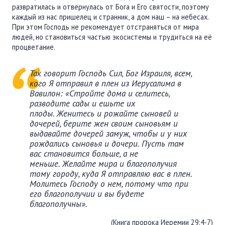
развратилась и отвернулась от Бога и Его святости, поэтому
каждый из нас пришелец и странник, а дом наш – на небесах.
При этом Господь не рекомендует отстраняться от мира
людей, но становиться частью экосистемы и трудиться на её
процветание.
Так говорит Господь Сил, Бог Израиля, всем,
кого Я отправил в плен из Иерусалима в
Вавилон: «
Стройте дома и селитесь,
разводите сады и ешьте их
плоды. Женитесь и рожайте сыновей и
дочерей, берите жен своим сыновьям и
выдавайте дочерей замуж, чтобы и у них
рождались сыновья и дочери. Пусть там
вас становится больше, а не
меньше. Желайте мира и благополучия
тому городу, куда Я отправляю вас в плен.
Молитесь Господу о нем, потому что при
его благополучии и вы будете
благополучны
».
(Книга пророка Иеремии 29:4-7)