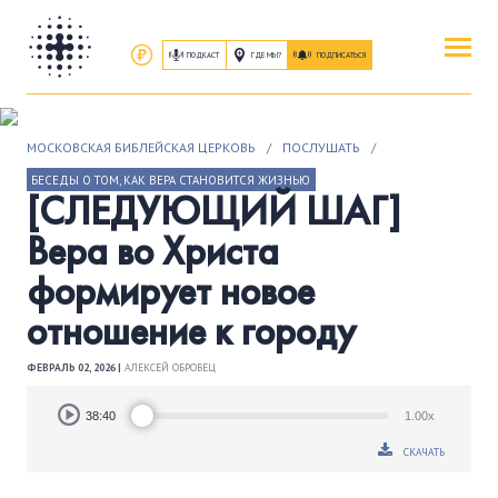
ПОДКАСТ
ГДЕ МЫ?
ПОДПИСАТЬСЯ
ПОВЕРИТЬ
МОСКОВСКАЯ БИБЛЕЙСКАЯ ЦЕРКОВЬ
/
ПОСЛУШАТЬ
/
ОБ ИИСУСЕ ХРИСТЕ
БЕСЕДЫ О ТОМ, КАК ВЕРА СТАНОВИТСЯ ЖИЗНЬЮ
[СЛЕДУЮЩИЙ ШАГ]
ПОСЕТИТЬ
Вера во Христа
КАК ПРОЕХАТЬ
|
О ЦЕРКВИ
формирует новое
отношение к городу
ПРИСОЕДИНИТЬСЯ
ЗАНЯТИЯ
|
ГРУППЫ
|
СЛУЖЕНИЯ
ФЕВРАЛЬ 02, 2026 |
АЛЕКСЕЙ ОБРОВЕЦ
Audio
ПОСЛУШАТЬ
38:40
1.00x
Player
ЗАПИСИ БОГОСЛУЖЕНИЙ
СКАЧАТЬ