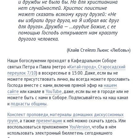
и дружбы не было бы. Но для христианина
нет случайностей. Христос поистине
может сказать всякому кругу друзей: «Не
вы избрали друг друга, но Я избрал вас друг
для друга». Дружба — …орудие Божие, с ее
помощью Господь открывает нам красоту
другого человека.
(Клайв Стейплз Льюис «Любовь»)
Наши богослужении проходят в Кафедральном Соборе
святых Петра и Павла (метро «
Китай-город», Старосадский
переулок 7/10
) в воскресенье в 15:00. Даже, если вы не
можете присутствовать лично, вы всегда можете прославить
Господа вместе с нами, включив прямой эфир на
нашем
сайте
или канале в
YouTube
, даже, если вы не в городе или не
можете быть с нами в Соборе. Подписывайтесь на наш канал
и
подкасты общины
.
Конспект проповеди, материалы домашних дискуссионных
групп
, а также
презентацию
к ней можно скачать здесь. Или
воспользоваться приложением
YouVersion
, чтобы в нём
использовать электронный бюллетень сегодняшнего