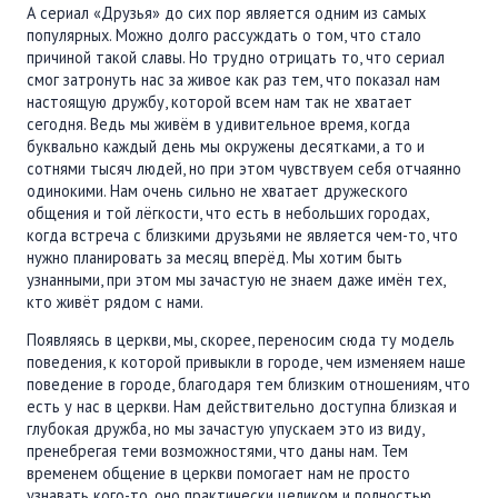
А сериал «Друзья» до сих пор является одним из самых
популярных. Можно долго рассуждать о том, что стало
причиной такой славы. Но трудно отрицать то, что сериал
смог затронуть нас за живое как раз тем, что показал нам
настоящую дружбу, которой всем нам так не хватает
сегодня. Ведь мы живём в удивительное время, когда
буквально каждый день мы окружены десятками, а то и
сотнями тысяч людей, но при этом чувствуем себя отчаянно
одинокими. Нам очень сильно не хватает дружеского
общения и той лёгкости, что есть в небольших городах,
когда встреча с близкими друзьями не является чем-то, что
нужно планировать за месяц вперёд. Мы хотим быть
узнанными, при этом мы зачастую не знаем даже имён тех,
кто живёт рядом с нами.
Появляясь в церкви, мы, скорее, переносим сюда ту модель
поведения, к которой привыкли в городе, чем изменяем наше
поведение в городе, благодаря тем близким отношениям, что
есть у нас в церкви. Нам действительно доступна близкая и
глубокая дружба, но мы зачастую упускаем это из виду,
пренебрегая теми возможностями, что даны нам. Тем
временем общение в церкви помогает нам не просто
узнавать кого-то, оно практически целиком и полностью