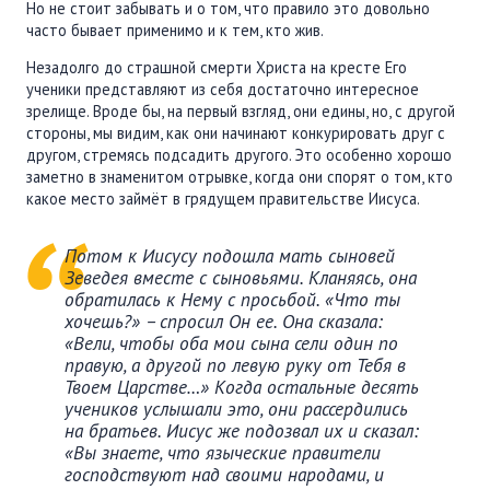
Но не стоит забывать и о том, что правило это довольно
часто бывает применимо и к тем, кто жив.
Незадолго до страшной смерти Христа на кресте Его
ученики представляют из себя достаточно интересное
зрелище. Вроде бы, на первый взгляд, они едины, но, с другой
стороны, мы видим, как они начинают конкурировать друг с
другом, стремясь подсадить другого. Это особенно хорошо
заметно в знаменитом отрывке, когда они спорят о том, кто
какое место займёт в грядущем правительстве Иисуса.
Потом к Иисусу подошла мать сыновей
Зеведея вместе с сыновьями. Кланяясь, она
обратилась к Нему с просьбой. «Что ты
хочешь?» – спросил Он ее. Она сказала:
«Вели, чтобы оба мои сына сели один по
правую, а другой по левую руку от Тебя в
Твоем Царстве…» Когда остальные десять
учеников услышали это, они рассердились
на братьев. Иисус же подозвал их и сказал:
«Вы знаете, что языческие правители
господствуют над своими народами, и