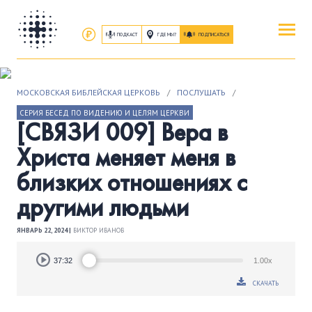
ПОДКАСТ
ГДЕ МЫ?
ПОДПИСАТЬСЯ
ПОВЕРИТЬ
МОСКОВСКАЯ БИБЛЕЙСКАЯ ЦЕРКОВЬ
/
ПОСЛУШАТЬ
/
ОБ ИИСУСЕ ХРИСТЕ
СЕРИЯ БЕСЕД ПО ВИДЕНИЮ И ЦЕЛЯМ ЦЕРКВИ
[СВЯЗИ 009] Вера в
ПОСЕТИТЬ
Христа меняет меня в
КАК ПРОЕХАТЬ
|
О ЦЕРКВИ
близких отношениях с
другими людьми
ПРИСОЕДИНИТЬСЯ
ЗАНЯТИЯ
|
ГРУППЫ
|
СЛУЖЕНИЯ
ЯНВАРЬ 22, 2024 |
ВИКТОР ИВАНОВ
Audio
ПОСЛУШАТЬ
37:32
1.00x
Player
ЗАПИСИ БОГОСЛУЖЕНИЙ
СКАЧАТЬ