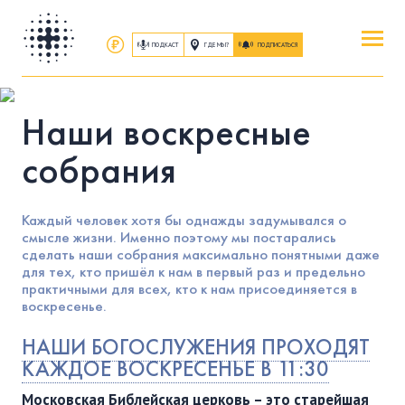
ПОДКАСТ
ГДЕ МЫ?
ПОДПИСАТЬСЯ
ПОВЕРИТЬ
Наши воскресные
ОБ ИИСУСЕ ХРИСТЕ
собрания
ПОСЕТИТЬ
КАК ПРОЕХАТЬ
|
О ЦЕРКВИ
Каждый человек хотя бы однажды задумывался о
смысле жизни. Именно поэтому мы постарались
сделать наши собрания максимально понятными даже
ПРИСОЕДИНИТЬСЯ
для тех, кто пришёл к нам в первый раз и предельно
ЗАНЯТИЯ
|
ГРУППЫ
|
СЛУЖЕНИЯ
практичными для всех, кто к нам присоединяется в
воскресенье.
ПОСЛУШАТЬ
НАШИ БОГОСЛУЖЕНИЯ ПРОХОДЯТ
КАЖДОЕ ВОСКРЕСЕНЬЕ В 11:30
ЗАПИСИ БОГОСЛУЖЕНИЙ
Московская Библейская церковь – это старейшая