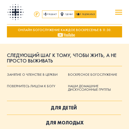
ПОДКАСТ
ГДЕ МЫ?
ПОДПИСАТЬСЯ
ОНЛАЙН БОГОСЛУЖЕНИЕ КАЖДОЕ ВОСКРЕСЕНЬЕ В 11:30.
ПОВЕРИТЬ
ОБ ИИСУСЕ ХРИСТЕ
СЛЕДУЮЩИЙ ШАГ К ТОМУ, ЧТОБЫ ЖИТЬ, А НЕ
ПОСЕТИТЬ
ПРОСТО ВЫЖИВАТЬ
КАК ПРОЕХАТЬ
|
О ЦЕРКВИ
ЗАНЯТИЕ О ЧЛЕНСТВЕ В ЦЕРКВИ
ВОСКРЕСНОЕ БОГОСЛУЖЕНИЕ
ПРИСОЕДИНИТЬСЯ
ПОВЕРНИТЕСЬ ЛИЦОМ К БОГУ
НАШИ ДОМАШНИЕ
ДИСКУССИОННЫЕ ГРУППЫ
ЗАНЯТИЯ
|
ГРУППЫ
|
СЛУЖЕНИЯ
ДЛЯ ДЕТЕЙ
ПОСЛУШАТЬ
ЗАПИСИ БОГОСЛУЖЕНИЙ
ДЛЯ МОЛОДЫХ