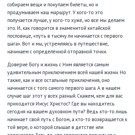
собираем вещи и покупаем билеты, но и
ПОДДЕРЖАТЬ
продумываем наш маршрут. У кого-то это
ВРЕМЯ
|
ДЕНЬГИ
получается лучше, у кого-то хуже, но все мы делаем
это. И, как говорится в знаменитой китайской
пословице, «путь в тысячу ли начинается с первого
шага». Вот и мы, устремляясь в путешествие,
начинаем с определённой отправной точки.
Доверие Богу и жизнь с Ним является самым
удивительным приключением всей нашей жизни. Но
также, как и все остальные приключения, оно
начинается с того самого первого шага. А в нашем
случае шаг этот у всех разный. Скажем, кем для вас
приходится Иисус Христос? Где вы находитесь
сегодня на вашем духовном пути? Ведь кто-то лишь
начинает свой путь с Богом, а кто-то возвращается к
той вере, о которой слышал в детстве или
отрочестве. Есть те, кто стремится вернуться к