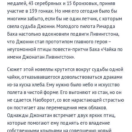
медалей, 43 серебряных и 15 бронзовых, приняв
участие в 139 гонках. Но имя его сегодня было бы
многими забыто, если бы не один летчик, с которым
свела судьба Джонни. Молодого пилота Ричарда
Баха настолько вдохновили подвиги Ливингстона,
что Джонни стал прототипом главного героя –
неугомонной птицы повести-притчи Баха «Чайка по
имени Джонатан Ливингстон».
Сюжет этой новеллы крутится вокруг судьбы одной
чайки, отказывавшегося довольствоваться драками
из-за куска хлеба. Ему нужно было небо и искусство
полета в чистой форме. Его выгоняют из стаи, но он
не сдается. Наоборот, со все нарастающей страстью
он постигает азы перемещения меж облаков.
Однажды Джонатан встречает двух ярких птиц,
которые помогают ему поднять его владение
собственными крыльями на совершенно новый