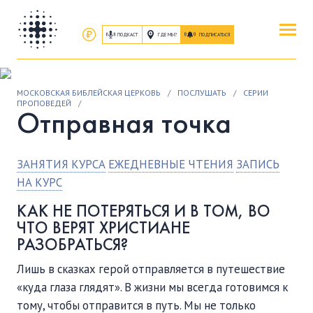
ПОДКАСТ
ГДЕ МЫ?
ПОДПИСАТЬСЯ
ПОВЕРИТЬ
МОСКОВСКАЯ БИБЛЕЙСКАЯ ЦЕРКОВЬ
/
ПОСЛУШАТЬ
/
СЕРИИ
ОБ ИИСУСЕ ХРИСТЕ
ПРОПОВЕДЕЙ
/
Отправная точка
ПОСЕТИТЬ
КАК ПРОЕХАТЬ
|
О ЦЕРКВИ
ЗАНЯТИЯ КУРСА
ЕЖЕДНЕВНЫЕ ЧТЕНИЯ
ЗАПИСЬ
НА КУРС
ПРИСОЕДИНИТЬСЯ
КАК НЕ ПОТЕРЯТЬСЯ И В ТОМ, ВО
ЗАНЯТИЯ
|
ГРУППЫ
|
СЛУЖЕНИЯ
ЧТО ВЕРЯТ ХРИСТИАНЕ
РАЗОБРАТЬСЯ?
ПОСЛУШАТЬ
Лишь в сказках герой отправляется в путешествие
ЗАПИСИ БОГОСЛУЖЕНИЙ
«куда глаза глядят». В жизни мы всегда готовимся к
тому, чтобы отправится в путь. Мы не только