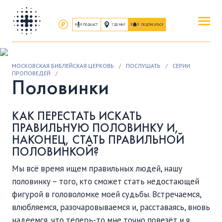
ПОДКАСТ
ГДЕ МЫ?
ПОДПИСАТЬСЯ
ПОВЕРИТЬ
МОСКОВСКАЯ БИБЛЕЙСКАЯ ЦЕРКОВЬ
/
ПОСЛУШАТЬ
/
СЕРИИ
ОБ ИИСУСЕ ХРИСТЕ
ПРОПОВЕДЕЙ
/
Половинки
ПОСЕТИТЬ
КАК ПЕРЕСТАТЬ ИСКАТЬ
КАК ПРОЕХАТЬ
|
О ЦЕРКВИ
ПРАВИЛЬНУЮ ПОЛОВИНКУ И,
НАКОНЕЦ, СТАТЬ ПРАВИЛЬНОЙ
ПРИСОЕДИНИТЬСЯ
ПОЛОВИНКОЙ?
ЗАНЯТИЯ
|
ГРУППЫ
|
СЛУЖЕНИЯ
Мы всё время ищем правильных людей, нашу
половинку – того, кто сможет стать недостающей
ПОСЛУШАТЬ
фигурой в головоломке моей судьбы. Встречаемся,
ЗАПИСИ БОГОСЛУЖЕНИЙ
влюбляемся, разочаровываемся и, расставаясь, вновь
надеемся, что теперь-то мне точно повезёт и я