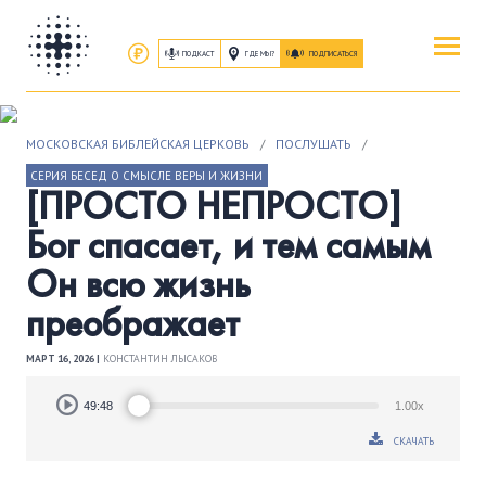
ПОДКАСТ
ГДЕ МЫ?
ПОДПИСАТЬСЯ
ПОВЕРИТЬ
МОСКОВСКАЯ БИБЛЕЙСКАЯ ЦЕРКОВЬ
/
ПОСЛУШАТЬ
/
ОБ ИИСУСЕ ХРИСТЕ
СЕРИЯ БЕСЕД О СМЫСЛЕ ВЕРЫ И ЖИЗНИ
[ПРОСТО НЕПРОСТО]
ПОСЕТИТЬ
Бог спасает, и тем самым
КАК ПРОЕХАТЬ
|
О ЦЕРКВИ
Он всю жизнь
преображает
ПРИСОЕДИНИТЬСЯ
ЗАНЯТИЯ
|
ГРУППЫ
|
СЛУЖЕНИЯ
МАРТ 16, 2026 |
КОНСТАНТИН ЛЫСАКОВ
Audio
ПОСЛУШАТЬ
49:48
1.00x
Player
ЗАПИСИ БОГОСЛУЖЕНИЙ
СКАЧАТЬ