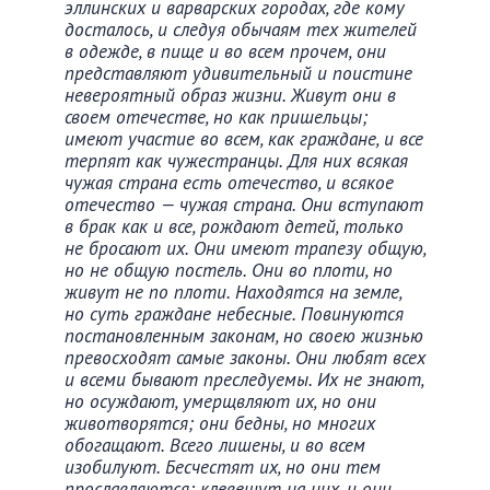
эллинских и варварских городах, где кому
досталось, и следуя обычаям тех жителей
в одежде, в пище и во всем прочем, они
представляют удивительный и поистине
невероятный образ жизни. Живут они в
своем отечестве, но как пришельцы;
имеют участие во всем, как граждане, и все
терпят как чужестранцы. Для них всякая
чужая страна есть отечество, и всякое
отечество — чужая страна. Они вступают
в брак как и все, рождают детей, только
не бросают их. Они имеют трапезу общую,
но не общую постель. Они во плоти, но
живут не по плоти. Находятся на земле,
но суть граждане небесные. Повинуются
постановленным законам, но своею жизнью
превосходят самые законы. Они любят всех
и всеми бывают преследуемы. Их не знают,
но осуждают, умерщвляют их, но они
животворятся; они бедны, но многих
обогащают. Всего лишены, и во всем
изобилуют. Бесчестят их, но они тем
прославляются; клевещут на них, и они