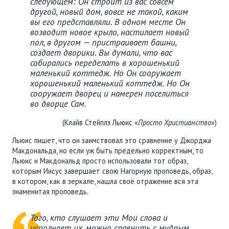
следующем: Он строит из вас совсем
другой, новый дом, вовсе не такой, каким
вы его представляли. В одном месте Он
возводит новое крыло, настилает новый
пол, в другом — пристраивает башни,
создает дворики. Вы думали, что вас
собирались переделать в хорошенький
маленький коттедж. Но Он сооружает
хорошенький маленький коттедж. Но Он
сооружает дворец и намерен поселиться
во дворце Сам.
(Клайв Стейплз Льюис «
Просто Христианство
»)
Льюис пишет, что он заимствовал это сравнение у Джорджа
Макдональда, но если уж быть предельно корректным, то
Льюис и Макдональд просто использовали тот образ,
которым Иисус завершает свою Нагорную проповедь, образ,
в котором, как в зеркале, нашла своё отражение вся эта
знаменитая проповедь.
Того, кто слушает эти Мои слова и
исполняет их, можно сравнить с мудрым