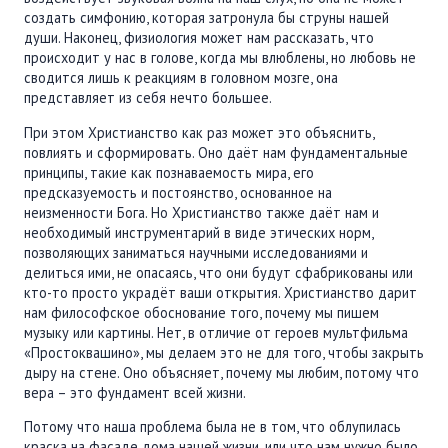
создать симфонию, которая затронула бы струны нашей
души. Наконец, физиология может нам рассказать, что
происходит у нас в голове, когда мы влюблены, но любовь не
сводится лишь к реакциям в головном мозге, она
представляет из себя нечто большее.
При этом Христианство как раз может это объяснить,
повлиять и сформировать. Оно даёт нам фундаментальные
принципы, такие как познаваемость мира, его
предсказуемость и постоянство, основанное на
неизменности Бога. Но Христианство также даёт нам и
необходимый инструментарий в виде этических норм,
позволяющих заниматься научными исследованиями и
делиться ими, не опасаясь, что они будут сфабрикованы или
кто-то просто украдёт ваши открытия. Христианство дарит
нам философское обоснование того, почему мы пишем
музыку или картины. Нет, в отличие от героев мультфильма
«Простоквашино», мы делаем это не для того, чтобы закрыть
дыру на стене. Оно объясняет, почему мы любим, потому что
вера – это фундамент всей жизни.
Потому что наша проблема была не в том, что облупилась
краска на фасаде дома нашей жизни, или что нам нужно было