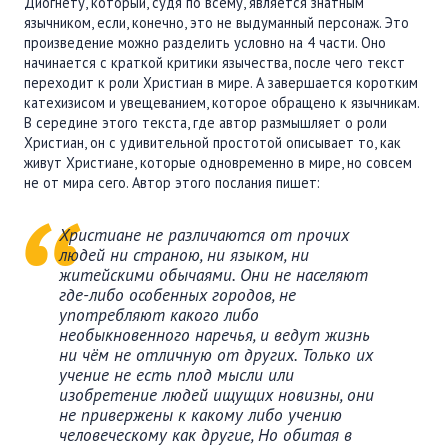
Диогнету, который, судя по всему, является знатным
язычником, если, конечно, это не выдуманный персонаж. Это
произведение можно разделить условно на 4 части. Оно
начинается с краткой критики язычества, после чего текст
переходит к роли Христиан в мире. А завершается коротким
катехизисом и увещеванием, которое обращено к язычникам.
В середине этого текста, где автор размышляет о роли
Христиан, он с удивительной простотой описывает то, как
живут Христиане, которые одновременно в мире, но совсем
не от мира сего. Автор этого послания пишет:
Христиане не различаются от прочих
людей ни страною, ни языком, ни
житейскими обычаями. Они не населяют
где-либо особенных городов, не
употребляют какого либо
необыкновенного наречья, и ведут жизнь
ни чём не отличную от других. Только их
учение не есть плод мысли или
изобретение людей ищущих новизны, они
не привержены к какому либо учению
человеческому как другие, Но обитая в