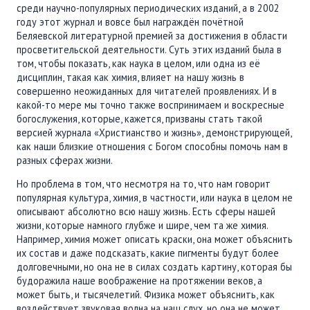
среди научно-популярных периодических изданий, а в 2002
году этот журнал и вовсе был награждён почётной
Беляевской литературной премией за достижения в области
просветительской деятельности. Суть этих изданий была в
том, чтобы показать, как наука в целом, или одна из её
дисциплин, такая как химия, влияет на нашу жизнь в
совершенно неожиданных для читателей проявлениях. И в
какой-то мере мы точно также воспринимаем и воскресные
богослужения, которые, кажется, призваны стать такой
версией журнала «Христианство и жизнь», демонстрирующей,
как наши близкие отношения с Богом способны помочь нам в
разных сферах жизни.
Но проблема в том, что несмотря на то, что нам говорит
популярная культура, химия, в частности, или наука в целом не
описывают абсолютно всю нашу жизнь. Есть сферы нашей
жизни, которые намного глубже и шире, чем та же химия.
Например, химия может описать краски, она может объяснить
их состав и даже подсказать, какие пигменты будут более
долговечными, но она не в силах создать картину, которая бы
будоражила наше воображение на протяжении веков, а
может быть, и тысячелетий. Физика может объяснить, как
воздействует звуковая волна на наш слух, но она не может