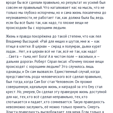
вроде бы всё сделали правильно, но результат их усилий был
совсем не правильный. Что наталкивает нас на мысль, что не
только мы глубоко испорчены, но и сама жизнь покалечена до
неузнаваемости, не работает так, как должна была бы, ведь
если бы всё было так, как надо, то плохие вещи не
происходили бы с хорошими людьми.
Жизнь и правда покорёжена до такой степени, что как пел
Владимир Высоцкий: «Рай для нищих и шутов, мне ж — как
птице в клетке. В церкви — смрад и полумрак, дьяки курят
ладан… Нет, и в церкви всё не так, всё не так, как надо!
...Света — тьма, нет Бога! А в чистом поле — васильки, и —
дальняя дорога». Роберт Спрал писал: «Почему плохие вещи
происходят с хорошими людьми? Это случилось лишь
однажды, и Он сам вызвался». Единственный случай, когда
представитель рода человеческого всё сделал правильно,
был тогда, когда Сам Бог стал Человеком. Он прожил
совершенную, идеальную жизнь, и наградой за это Ему стал
крест. Но, умерев, Он сделал эту праведную жизнь доступной
для нас, тех, кто всё сделал неправильно, тех, кто
спотыкается и падает, кто сомневается. Такую праведность
невозможно заслужить, её можно только принять. Смерть
Христа праведность высвобождает для меня. Если только я