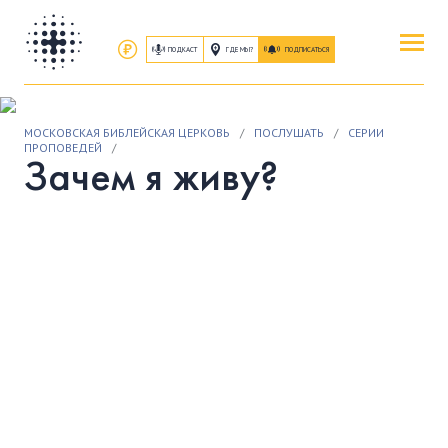
ПОДКАСТ
ГДЕ МЫ?
ПОДПИСАТЬСЯ
ПОВЕРИТЬ
МОСКОВСКАЯ БИБЛЕЙСКАЯ ЦЕРКОВЬ
/
ПОСЛУШАТЬ
/
СЕРИИ
ОБ ИИСУСЕ ХРИСТЕ
ПРОПОВЕДЕЙ
/
Зачем я живу?
ПОСЕТИТЬ
КАК ПРОЕХАТЬ
|
О ЦЕРКВИ
ПРИСОЕДИНИТЬСЯ
ЗАНЯТИЯ
|
ГРУППЫ
|
СЛУЖЕНИЯ
ПОСЛУШАТЬ
ЗАПИСИ БОГОСЛУЖЕНИЙ