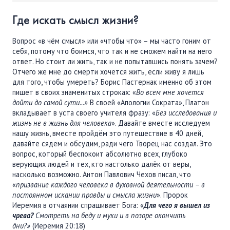
ПОДДЕРЖАТЬ
Где искать смысл жизни?
ВРЕМЯ
|
ДЕНЬГИ
Вопрос «в чём смысл» или «чтобы что» – мы часто гоним от
себя, потому что боимся, что так и не сможем найти на него
ответ. Но стоит ли жить, так и не попытавшись понять зачем?
Отчего же мне до смерти хочется жить, если живу я лишь
для того, чтобы умереть? Борис Пастернак именно об этом
пишет в своих знаменитых строках: «
Во всем мне хочется
дойти до самой сути...»
В своей «Апологии Сократа», Платон
вкладывает в уста своего учителя фразу: «
Без исследования и
жизнь не в жизнь для человека
». Давайте вместе исследуем
нашу жизнь, вместе пройдём это путешествие в 40 дней,
давайте сядем и обсудим, ради чего Творец нас создал. Это
вопрос, который беспокоит абсолютно всех, глубоко
верующих людей и тех, кто настолько далёк от веры,
насколько возможно. Антон Павлович Чехов писал, что
«
призвание каждого человека в духовной деятельности ­– в
постоянном искании правды и смысла жизни
». Пророк
Иеремия в отчаянии спрашивает Бога: «
Для чего я вышел из
чрева?
Смотреть на беду и муки и в позоре окончить
дни?»
(Иеремия 20:18)