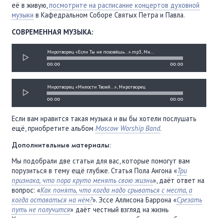
её в живую,
посмотрите на расписание концертов духовной
музыки
в Кафедральном Соборе Святых Петра и Павла.
СОВРЕМЕННАЯ МУЗЫКА:
Миротворец «Если Ты не позовёшь...».mp3, Миротворец
00:00
00:00
Миротворец «Милости Твоей...», Миротворец
00:00
00:00
Если вам нравится такая музыка и вы бы хотели послушать
ещё, приобретите альбом
Moscow Worship Band
.
Дополнительные материалы:
Мы подобрали две статьи для вас, которые помогут вам
порузиться в тему ещё глубже. Статья Пола Ангона «
Три
признака, что пора круто менять свою жизнь
», даёт ответ на
вопрос: «
Как понять, что когда надо срываться с места, а
когда оставаться на нём?
». Эссе Аллисона Баррона «
Срезать
путь не получится
» даёт честный взгляд на жизнь