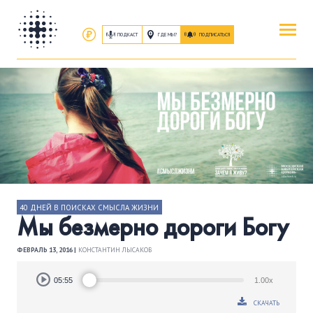
ПОДКАСТ
ГДЕ МЫ?
ПОДПИСАТЬСЯ
ПОВЕРИТЬ
ОБ ИИСУСЕ ХРИСТЕ
ПОСЕТИТЬ
КАК ПРОЕХАТЬ
|
О ЦЕРКВИ
ПРИСОЕДИНИТЬСЯ
40 ДНЕЙ В ПОИСКАХ СМЫСЛА ЖИЗНИ
Мы безмерно дороги Богу
ЗАНЯТИЯ
|
ГРУППЫ
|
СЛУЖЕНИЯ
ФЕВРАЛЬ 13, 2016 |
КОНСТАНТИН ЛЫСАКОВ
ПОСЛУШАТЬ
Audio
ЗАПИСИ БОГОСЛУЖЕНИЙ
05:55
1.00x
Player
СКАЧАТЬ