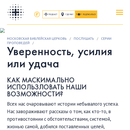
ПОДКАСТ
ГДЕ МЫ?
ПОДПИСАТЬСЯ
ПОВЕРИТЬ
МОСКОВСКАЯ БИБЛЕЙСКАЯ ЦЕРКОВЬ
/
ПОСЛУШАТЬ
/
СЕРИИ
ОБ ИИСУСЕ ХРИСТЕ
ПРОПОВЕДЕЙ
/
Уверенность, усилия
ПОСЕТИТЬ
или удача
КАК ПРОЕХАТЬ
|
О ЦЕРКВИ
КАК МАСКИМАЛЬНО
ПРИСОЕДИНИТЬСЯ
ИСПОЛЬЗЛОВАТЬ НАШИ
ЗАНЯТИЯ
|
ГРУППЫ
|
СЛУЖЕНИЯ
ВОЗМОЖНОСТИ?
Всех нас очаровывают истории небывалого успеха.
ПОСЛУШАТЬ
Нас завораживают рассказы о том, как кто-то, в
ЗАПИСИ БОГОСЛУЖЕНИЙ
противостоянии с обстоятельствами, системой,
жизнью самой, добился поставленных целей,