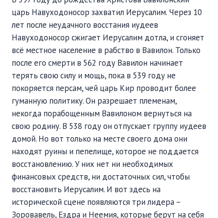
царь Навуходоносор захватил Иерусалим. Через 10
лет после неудачного восстания иудеев
Навуходоносор сжигает Иерусалим дотла, и сгоняет
всё местное население в рабство в Вавилон. Только
после его смерти в 562 году Вавилон начинает
терять свою силу и мощь, пока в 539 году не
покоряется персам, чей царь Кир проводит более
гуманную политику. Он разрешает племенам,
некогда порабощенным Вавилоном вернуться на
свою родину. В 538 году он отпускает группу иудеев
домой. Но вот только на месте своего дома они
находят руины и пепелище, которое не поддается
восстановлению. У них нет ни необходимых
финансовых средств, ни достаточных сил, чтобы
восстановить Иерусалим. И вот здесь на
исторической сцене появляются три лидера –
Зоровавель, Ездра и Неемия, которые берут на себя