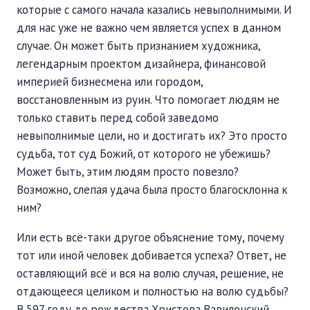
которые с самого начала казались невыполнимыми. И
ПОДДЕРЖАТЬ
для нас уже не важно чем является успех в данном
ВРЕМЯ
|
ДЕНЬГИ
случае. Он может быть признанием художника,
легендарным проектом дизайнера, финансовой
империей бизнесмена или городом,
восстановленным из руин. Что помогает людям не
только ставить перед собой заведомо
невыполнимые цели, но и достигать их? Это просто
судьба, тот суд Божий, от которого не убежишь?
Может быть, этим людям просто повезло?
Возможно, слепая удача была просто благосклонна к
ним?
Или есть всё-таки другое объяснение тому, почему
тот или иной человек добивается успеха? Ответ, не
оставляющий всё и вся на волю случая, решение, не
отдающееся целиком и полностью на волю судьбы?
В 597 году до рождества Христова Вавилонский