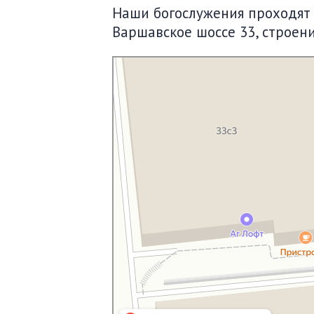
Наши богослужения проходят по
Варшавское шоссе 33, строени
Московская Библейская Церковь
Протестантская церковь в Москве