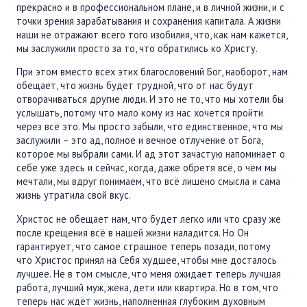
прекрасно и в профессиональном плане, и в личной жизни, и с
точки зрения зарабатывания и сохранения капитала. А жизни
наши не отражают всего того изобилия, что, как нам кажется,
мы заслужили просто за то, что обратились ко Христу.
При этом вместо всех этих благословений Бог, наоборот, нам
обещает, что жизнь будет трудной, что от нас будут
отворачиваться другие люди. И это не то, что мы хотели бы
услышать, потому что мало кому из нас хочется пройти
через всё это. Мы просто забыли, что единственное, что мы
заслужили – это ад, полное и вечное отлучение от Бога,
которое мы выбрали сами. И ад этот зачастую напоминает о
себе уже здесь и сейчас, когда, даже обретя всё, о чём мы
мечтали, мы вдруг понимаем, что всё лишено смысла и сама
жизнь утратила свой вкус.
Христос не обещает нам, что будет легко или что сразу же
после крещения всё в нашей жизни наладится. Но Он
гарантирует, что самое страшное теперь позади, потому
что Христос принял на Себя худшее, чтобы мне досталось
лучшее. Не в том смысле, что меня ожидает теперь лучшая
работа, лучший муж, жена, дети или квартира. Но в том, что
теперь нас ждёт жизнь, наполненная глубоким духовным