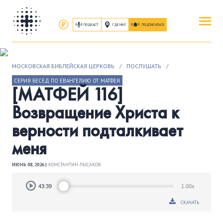
ПОДКАСТ
ГДЕ МЫ?
ПОДПИСАТЬСЯ
ПОВЕРИТЬ
МОСКОВСКАЯ БИБЛЕЙСКАЯ ЦЕРКОВЬ
/
ПОСЛУШАТЬ
/
ОБ ИИСУСЕ ХРИСТЕ
СЕРИЯ БЕСЕД ПО ЕВАНГЕЛИЮ ОТ МАТФЕЯ
[МАТФЕЙ 116]
ПОСЕТИТЬ
Возвращение Христа к
КАК ПРОЕХАТЬ
|
О ЦЕРКВИ
верности подталкивает
меня
ПРИСОЕДИНИТЬСЯ
ЗАНЯТИЯ
|
ГРУППЫ
|
СЛУЖЕНИЯ
ИЮНЬ 08, 2026 |
КОНСТАНТИН ЛЫСАКОВ
Audio
ПОСЛУШАТЬ
43:39
1.00x
Player
ЗАПИСИ БОГОСЛУЖЕНИЙ
СКАЧАТЬ