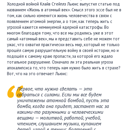
Холодной войной Клайв Стейплз Льюис выпустил статью под
названием «Жизнь в атомный век». Смысл этого эссе был не в
том, как сильно изменится жизнь человечества в связи с
появлением атомной энергии, а о том, как теперь жить с
угрозой кажется неминуемой ядерной катастрофы. Во
многом благодаря тому, что все мы родились уже в этот
самый «атомный век», мы и представить себе не можем тот
ужас, что охватил практически весь мир, который не только
прошёл самую разрушительную войну в своей истории, но и
подошёл к самому краю пропасти, за которой его ждало
тотальное разрушение. Означало ли эта реальная угроза
апокалипсиса то, что теперь нам нужно было жить в страхе?
Вот, что на это отвечает Льюис:
Первое, что нужно сделать — это
собраться с силами. Если мы все будем
уничтожены атомной бомбой, пусть эта
бомба, когда она придет, застанет нас за
какими-то разумными и человеческими
вещами — молитвой, работой, учебой,
чтением, слушанием музыки, купанием
детей, игрой в теннис, болтовней с