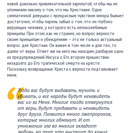
новой довольно привлекательной зарплатой, чтобы мы не
упоминали никому о том, что мы Христиане. Одно
симпатичной девушки с прекрасным чувством юмора бывает
достаточно, чтобы парень забыл о том, что он глубоко
верующих человек, у которого есть непоколебимые
принципы. При этом, как ни странно, но вопрос верности
своим принципам и убеждениям – это не только актуальный
вопрос для Христиан. Он важен в том числе и для тех, то
далёк от веры. Ответ же на него мы находим, разбирая одно
из предупреждений Иисуса о Его втором пришествии
незадолго до Его трагической смерти на кресте.
Поскольку возвращение Христа к верности подталкивает
меня.
Тогда вас будут выдавать, мучить и
убивать, и все народы будут ненавидеть
вас из-за Меня. Многие тогда отвернутся
от веры, будут предавать и ненавидеть
друг друга. Появится много лжепророков,
которые многих обманут. И от
умножения зла во многих охладеет
любовь, но тот, кто выстоит до конца,