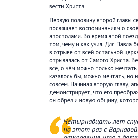
вести Христа.
Первую половину второй главы св
посвящает воспоминаниям о своё
апостолами. Во время этой поезд
том, чему и как учил. Для Павла 
в отрыве от всей остальной церкв
отрывалась от Самого Христа. Вед
всё, о чём можно только мечтать в
казалось бы, можно мечтать, но н
совсем. Начиная вторую главу, а
демонстрирует, что его преобра
он обрёл и новую общину, котор
Четырнадцать лет спус
на этот раз с Варнавой.
откровение, что я долж