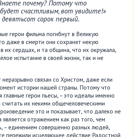
–«Знаете почему? Потому что
 будет счастливым, вот увидите!»
девятьсот сорок первый.
вные герои фильма погибнут в Великую
то даже в смерти они сохранят некую
в их сердцах, и та община, что их окружала,
ёлое испытание в своей жизни, так и не
т неразрывно связан со Христом, даже если
момент истории нашей страны. Потому что
 главные герои пьесы, – это идеалы именно
 считать их некими общечеловеческими
произведение это и показывает, что далеко не
а является отражением как раз того, чем
ь, – единением совершенно разных людей,
сте пережили исцеляющее действие Радостной