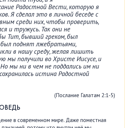
жание Радостной Вести, которую я
в. Я сделал это в личной беседе с
вным среди них, чтобы проверить,
ся и тружусь. Так они не
ы Тит, бывший греком, был
т был поднят лжебратьями,
кли в нашу среду, желая лишить
ую мы получили во Христе Иисусе, и
Но мы ни в чем не поддались им ни
 сохранилась истина Радостной
(Послание Галатам 2:1-5)
ОВЕДЬ
ение в современном мире. Даже поместная
й панацеей, потому что внутри неё мы