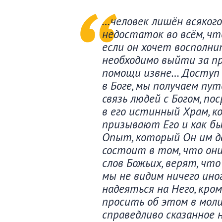
…человек лишён всяког
недостаток во всём, что
если он хочет восполн
необходимо выйти за пр
помощи извне… Доступ 
в Боге, мы получаем пу
связь людей с Богом, по
в его истинный Храм, к
призывают Его и как б
Опыт, который Он им да
состоит в том, что он
слов Божьих, верят, что
мы не видим ничего иног
надеяться на Него, кро
просить об этом в моли
справедливо сказанное 