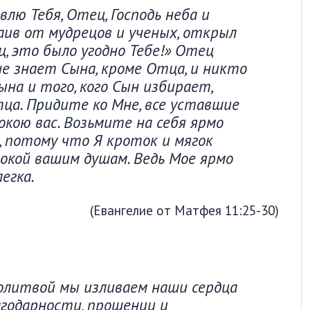
влю Тебя, Отец, Господь неба и
таив от мудрецов и ученых, открыл
ц, это было угодно Тебе!» Отец
не знает Сына, кроме Отца, и никто
ына и того, кого Сын избирает,
а. Придите ко Мне, все уставшие
окою вас. Возьмите на себя ярмо
, потому что Я кроток и мягок
покой вашим душам. Ведь Мое ярмо
егка.
(Евангелие от Матфея 11:25-30)
литвой мы изливаем наши сердца
лагодарности, прошении и