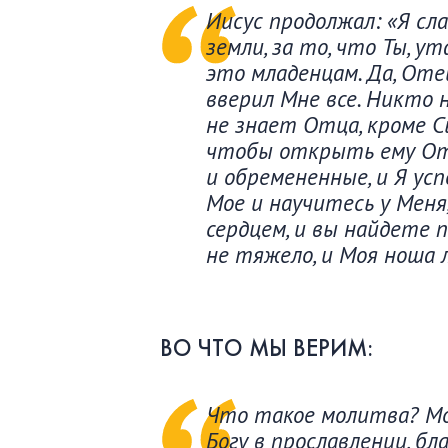
Иисус продолжал: «Я сла
земли, за то, что Ты, у
это младенцам. Да, Оте
вверил Мне все. Никто 
не знает Отца, кроме С
чтобы открыть ему Отц
и обремененные, и Я усп
Мое и научитесь у Меня
сердцем, и вы найдете 
не тяжело, и Моя ноша л
ВО ЧТО МЫ ВЕРИМ:
Что такое молитва? Мо
Богу в прославлении, б