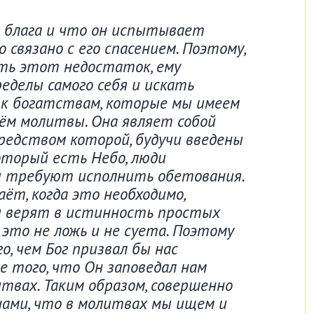
о блага и что он испытывает
 связано с его спасением. Поэтому,
ить этот недостаток, ему
еделы самого себя и искать
к богатствам, которые мы имеем
тём молитвы. Она являет собой
средством которой, будучи введены
оторый есть Небо, люди
ы требуют исполнить обетования.
ёт, когда это необходимо,
и верят в истинность простых
 это не ложь и не суета. Поэтому
о, чем Бог призвал бы нас
ме того, что Он заповедал нам
твах. Таким образом, совершенно
нами, что в молитвах мы ищем и