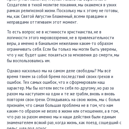
Создателю в тихой молитве покаяния, мы окажемся в узких
рамках религиозной жизни. Поскольку мы к этому не готовы,
мы, как Святой Августин Блаженный, всеми правдами и
неправдами оттягиваем этот момент.
То есть вопрос не в истинности христианства, не в
логичности этого мировоззрения, не в привлекательности
веры, а именно в банальном нежелании каким-то образом
ограничивать себя. Если бы только мы могли быть уверены,
что у нас будет шанс покаяться за мгновения до смерти, мы
бы воспользовались им.
Однако насколько мы на самом деле свободны? Мы всё
время тянем за собой бремя последствий своих грехов и
ошибок. Тех самых ошибок, что и сформировали наш
характер. Мы бы хотели вести себя по-другому, но раз за
разом мы наступаем на одни и те же грабли, вновь и вновь
повторяя свои грехи. Оглядываясь на свою жизнь, мы с болью
признаём, что самая большая проблема не в том, что нам
каким-то образом не везло в жизни или отношениях, а в том,
что раз за разом именно мы и наши действия были единым
знаменателем всякий раз, когда жизнь, как поезд, сошедший с
рельс, шла под откос.