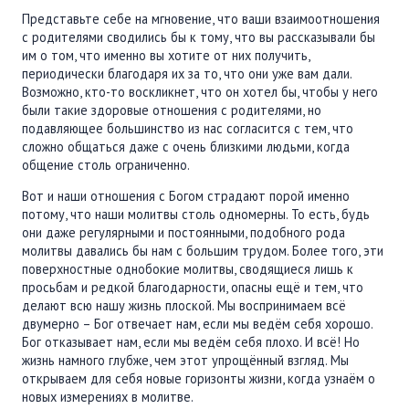
ПОДДЕРЖАТЬ
Представьте себе на мгновение, что ваши взаимоотношения
с родителями сводились бы к тому, что вы рассказывали бы
ВРЕМЯ
|
ДЕНЬГИ
им о том, что именно вы хотите от них получить,
периодически благодаря их за то, что они уже вам дали.
Возможно, кто-то воскликнет, что он хотел бы, чтобы у него
были такие здоровые отношения с родителями, но
подавляющее большинство из нас согласится с тем, что
сложно общаться даже с очень близкими людьми, когда
общение столь ограниченно.
Вот и наши отношения с Богом страдают порой именно
потому, что наши молитвы столь одномерны. То есть, будь
они даже регулярными и постоянными, подобного рода
молитвы давались бы нам с большим трудом. Более того, эти
поверхностные однобокие молитвы, сводящиеся лишь к
просьбам и редкой благодарности, опасны ещё и тем, что
делают всю нашу жизнь плоской. Мы воспринимаем всё
двумерно – Бог отвечает нам, если мы ведём себя хорошо.
Бог отказывает нам, если мы ведём себя плохо. И всё! Но
жизнь намного глубже, чем этот упрощённый взгляд. Мы
открываем для себя новые горизонты жизни, когда узнаём о
новых измерениях в молитве.