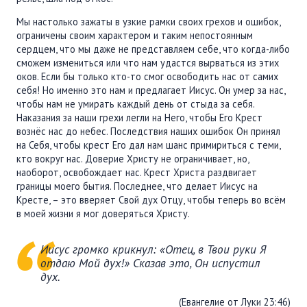
Мы настолько зажаты в узкие рамки своих грехов и ошибок,
ограничены своим характером и таким непостоянным
сердцем, что мы даже не представляем себе, что когда-либо
сможем измениться или что нам удастся вырваться из этих
оков. Если бы только кто-то смог освободить нас от самих
себя! Но именно это нам и предлагает Иисус. Он умер за нас,
чтобы нам не умирать каждый день от стыда за себя.
Наказания за наши грехи легли на Него, чтобы Его Крест
вознёс нас до небес. Последствия наших ошибок Он принял
на Себя, чтобы крест Его дал нам шанс примириться с теми,
кто вокруг нас. Доверие Христу не ограничивает, но,
наоборот, освобождает нас. Крест Христа раздвигает
границы моего бытия. Последнее, что делает Иисус на
Кресте, – это вверяет Свой дух Отцу, чтобы теперь во всём
в моей жизни я мог доверяться Христу.
Иисус громко крикнул: «Отец, в Твои руки Я
отдаю Мой дух!» Сказав это, Он испустил
дух.
(Евангелие от Луки 23:46)