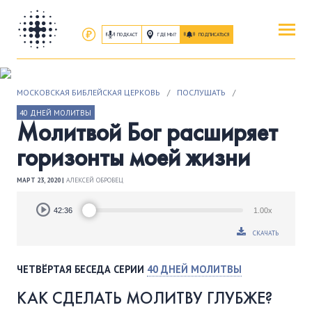
ПОДКАСТ
ГДЕ МЫ?
ПОДПИСАТЬСЯ
ПОВЕРИТЬ
МОСКОВСКАЯ БИБЛЕЙСКАЯ ЦЕРКОВЬ
/
ПОСЛУШАТЬ
/
ОБ ИИСУСЕ ХРИСТЕ
40 ДНЕЙ МОЛИТВЫ
Молитвой Бог расширяет
ПОСЕТИТЬ
горизонты моей жизни
КАК ПРОЕХАТЬ
|
О ЦЕРКВИ
МАРТ 23, 2020 |
АЛЕКСЕЙ ОБРОВЕЦ
ПРИСОЕДИНИТЬСЯ
Audio
42:36
1.00x
Player
ЗАНЯТИЯ
|
ГРУППЫ
|
СЛУЖЕНИЯ
СКАЧАТЬ
ПОСЛУШАТЬ
ЧЕТВЁРТАЯ БЕСЕДА СЕРИИ
40 ДНЕЙ МОЛИТВЫ
ЗАПИСИ БОГОСЛУЖЕНИЙ
КАК СДЕЛАТЬ МОЛИТВУ ГЛУБЖЕ?