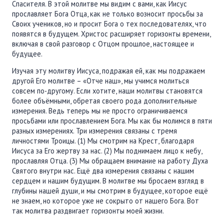
Спасителя. В этой молитве мы видим с вами, как Иисус
прославляет Бога Отца, как не только возносит просьбы за
Своих учеников, но и просит Бога о тех последователях, что
появятся в будущем. Христос расширяет горизонты времени,
включая в свой разговор с Отцом прошлое, настоящее и
будущее.
Изучая эту молитву Иисуса, подражая ей, как мы подражаем
другой Его молитве – «Отче наш», мы учимся молиться
совсем по-другому. Если хотите, наши молитвы становятся
более объёмными, обретая своего рода дополнительные
измерения. Ведь теперь мы не просто ограничиваемся
просьбами или прославлением Бога. Мы как бы молимся в пяти
разных измерениях. Три измерения связаны с тремя
личностями Троицы. (1) Мы смотрим на Крест, благодаря
Иисуса за Его жертву за нас. (2) Мы поднимаем лицо к небу,
прославляя Отца. (3) Мы обращаем внимание на работу Духа
Святого внутри нас. Ещё два измерения связаны с нашим
сердцем и нашим будущим. В молитве мы бросаем взгляд в
глубины нашей души, и мы смотрим в будущее, которое ещё
не знаем, но которое уже не сокрыто от нашего Бога. Вот
так молитва раздвигает горизонты моей жизни.