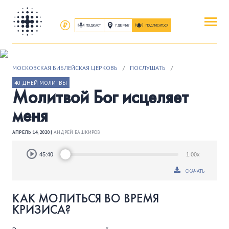
ПОДКАСТ
ГДЕ МЫ?
ПОДПИСАТЬСЯ
ПОВЕРИТЬ
МОСКОВСКАЯ БИБЛЕЙСКАЯ ЦЕРКОВЬ
/
ПОСЛУШАТЬ
/
ОБ ИИСУСЕ ХРИСТЕ
40 ДНЕЙ МОЛИТВЫ
Молитвой Бог исцеляет
ПОСЕТИТЬ
меня
КАК ПРОЕХАТЬ
|
О ЦЕРКВИ
АПРЕЛЬ 14, 2020 |
АНДРЕЙ БАШКИРОВ
ПРИСОЕДИНИТЬСЯ
Audio
45:40
1.00x
Player
ЗАНЯТИЯ
|
ГРУППЫ
|
СЛУЖЕНИЯ
СКАЧАТЬ
ПОСЛУШАТЬ
КАК МОЛИТЬСЯ ВО ВРЕМЯ
ЗАПИСИ БОГОСЛУЖЕНИЙ
КРИЗИСА?