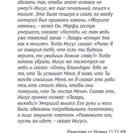
сделать так, чтобы этот человек не
умер?» Иисус, все еще печальный, пошел к
могиле. Это была пещера в скале, ко входу
которой был привален камень. «Уберите
камень», – велел Он. Марфа, сестра
умершего, сказала: «Господи, но там ведь
уже тяжелый запах – Лазарь четыре дня
как в могиле». Тогда Иисус сказал: «Разве Я
не говорил тебе, что если ты будешь
верить, то увидишь Божью славу?» Тогда
камень убрали. Иисус же посмотрел на
небо и сказал: «Отец, благодарю Тебя за
то, что Ты услышал Меня. Я знаю, что Ты
всегда слышишь Меня, но Я сказал это ради
тех, кто стоит здесь, чтобы они
поверили, что Ты послал Меня». Сказав это,
Иисус громко позвал: «Лазарь,
выходи!» Умерший вышел. Его руки и ноги
были обвязаны погребальными полотнами,
а лицо закрыто платком. «Развяжите его,
пусть он идет, – сказал Иисус».
(Евангелие от Иоанна 11:37-44)