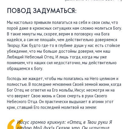
ПОВОД ЗАДУМАТЬСЯ:
Мы настолько привыкли полагаться на себя и свои силы, что
порой даже в кризисных ситуациях нам сложно молиться Богу.
В такие минуты мы, скорее, верим в поговорку «на Бога
надейся, а сам не плошай», чем действительно доверяемся
Творцу. Как будто где-то в глубине души у нас есть стойкое
убеждение, что мы больше достойны доверия, чем наш
Любящий Небесный Отец. И лишь тогда, когда мы уже
понимаем, что наших сил недостаточно, мы действительно
обращаемся к Богу.
Господь же жаждет, чтобы мы полагались на Него целиком и
полностью. В последние мгновения Своей земной жизни, когда
Бог Отец не ответил на Его мольбы, Иисус несмотря ни на
что вверяет Свою жизнь и Свою смерть в руки Своего
Небесного Отца. Он практически выдыхает в агонии этот
крик, ставший Его последней молитвой на земле:
Иисус громко крикнул: «Отец, в Твои руки Я
отдаю Мой дух!» Сказав это, Он испустил