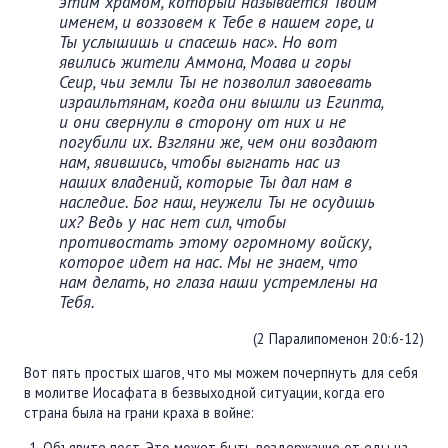
этим храмом, который называется Твоим
именем, и воззовем к Тебе в нашем горе, и
Ты услышишь и спасешь нас». Но вот
явились жители Аммона, Моава и горы
Сеир, чьи земли Ты не позволил завоевать
израильтянам, когда они вышли из Египта,
и они свернули в сторону от них и не
погубили их. Взгляни же, чем они воздают
нам, явившись, чтобы выгнать нас из
наших владений, которые Ты дал нам в
наследие. Бог наш, неужели Ты не осудишь
их? Ведь у нас нет сил, чтобы
противостать этому огромному войску,
которое идет на нас. Мы не знаем, что
нам делать, но глаза наши устремлены на
Тебя.
(2 Паралипоменон 20:6-12)
Вот пять простых шагов, что мы можем почерпнуть для себя
в молитве Иосафата в безвыходной ситуации, когда его
страна была на грани краха в войне:
Объявите пост. Это может быть воздержание от еды на