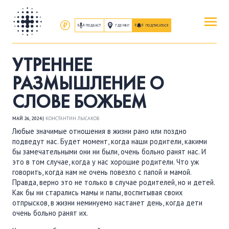
ПОДКАСТ
ГДЕ МЫ?
ПОДПИСАТЬСЯ
ПОВЕРИТЬ
УТРЕННЕЕ
ОБ ИИСУСЕ ХРИСТЕ
РАЗМЫШЛЕНИЕ О
СЛОВЕ БОЖЬЕМ
ПОСЕТИТЬ
КАК ПРОЕХАТЬ
|
О ЦЕРКВИ
МАЙ 26, 2024 |
КОНСТАНТИН ЛЫСАКОВ
Любые значимые отношения в жизни рано или поздно
подведут нас. Будет момент, когда наши родители, какими
ПРИСОЕДИНИТЬСЯ
бы замечательными они ни были, очень больно ранят нас. И
ЗАНЯТИЯ
|
ГРУППЫ
|
СЛУЖЕНИЯ
это в том случае, когда у нас хорошие родители. Что уж
говорить, когда нам не очень повезло с папой и мамой.
Правда, верно это не только в случае родителей, но и детей.
ПОСЛУШАТЬ
Как бы ни старались мамы и папы, воспитывая своих
отпрысков, в жизни неминуемо настанет день, когда дети
ЗАПИСИ БОГОСЛУЖЕНИЙ
очень больно ранят их.