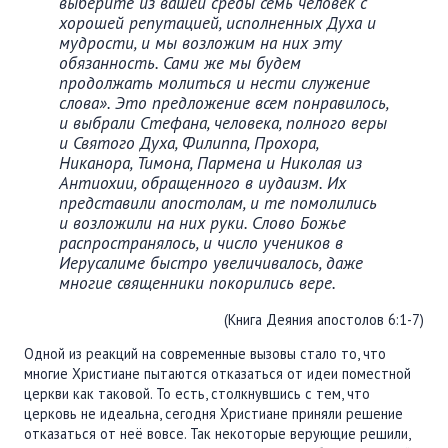
выберите из вашей среды семь человек с
хорошей репутацией, исполненных Духа и
мудрости, и мы возложим на них эту
обязанность. Сами же мы будем
продолжать молиться и нести служение
слова». Это предложение всем понравилось,
и выбрали Стефана, человека, полного веры
и Святого Духа, Филиппа, Прохора,
Никанора, Тимона, Пармена и Николая из
Антиохии, обращенного в иудаизм. Их
представили апостолам, и те помолились
и возложили на них руки. Слово Божье
распространялось, и число учеников в
Иерусалиме быстро увеличивалось, даже
многие священники покорились вере.
(Книга Деяния апостолов 6:1-7)
Одной из реакций на современные вызовы стало то, что
многие Христиане пытаются отказаться от идеи поместной
церкви как таковой. То есть, столкнувшись с тем, что
церковь не идеальна, сегодня Христиане приняли решение
отказаться от неё вовсе. Так некоторые верующие решили,