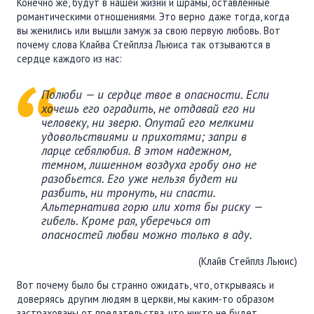
Конечно же, будут в нашей жизни и шрамы, оставленные
ПОДДЕРЖАТЬ
романтическими отношениями. Это верно даже тогда, когда
ВРЕМЯ
|
ДЕНЬГИ
вы женились или вышли замуж за свою первую любовь. Вот
почему слова Клайва Стейплза Льюиса так отзываются в
сердце каждого из нас:
Полюби — и сердце твое в опасности. Если
хочешь его оградить, не отдавай его ни
человеку, ни зверю. Опутай его мелкими
удовольствиями и прихотями; запри в
ларце себялюбия. В этом надежном,
темном, лишенном воздуха гробу оно не
разобьется. Его уже нельзя будет ни
разбить, ни тронуть, ни спасти.
Альтернатива горю или хотя бы риску —
гибель. Кроме рая, уберечься от
опасностей любви можно только в аду.
(Клайв Стейплз Льюис)
Вот почему было бы странно ожидать, что, открываясь и
доверяясь другим людям в церкви, мы каким-то образом
застрахованы от предательства, что никто не будет