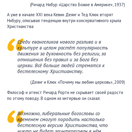
(Ричард Нибур «Царство Божие в Америке», 1937)
А уже в начале XXI века Кевин Деянг и Тед Клюк вторят
Нибуру, описывая тенденции внутри консервативного крыла
Христианства:
Среди евангеликов нового разлива и в
культуре в целом растёт популярность
движения за духовность без религии, за
отношения без правил и за Бога без
церкви. Всё больше людей стремятся к
бестелесному Христианству.
(Деянг и Клюк «Почему мы любим церковь», 2009)
Философ и атеист Ричард Рорти не скрывает своей радости
по этому поводу. В одном из интервью он сказал:
Возможно, либеральные богословы со
временем смогут породить настолько
бестелесную версию Христианства, что
никто не будет заинтересован в нём.