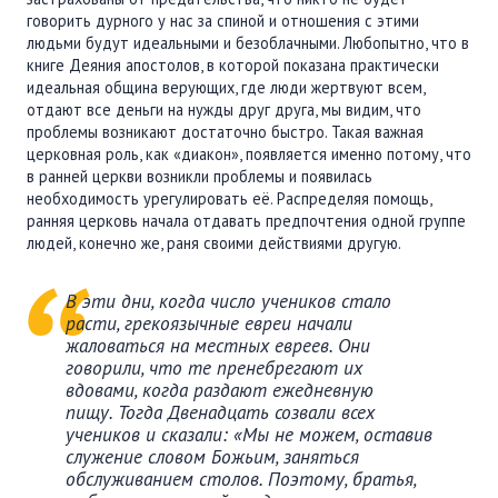
говорить дурного у нас за спиной и отношения с этими
людьми будут идеальными и безоблачными. Любопытно, что в
книге Деяния апостолов, в которой показана практически
идеальная община верующих, где люди жертвуют всем,
отдают все деньги на нужды друг друга, мы видим, что
проблемы возникают достаточно быстро. Такая важная
церковная роль, как «диакон», появляется именно потому, что
в ранней церкви возникли проблемы и появилась
необходимость урегулировать её. Распределяя помощь,
ранняя церковь начала отдавать предпочтения одной группе
людей, конечно же, раня своими действиями другую.
В эти дни, когда число учеников стало
расти, грекоязычные евреи начали
жаловаться на местных евреев. Они
говорили, что те пренебрегают их
вдовами, когда раздают ежедневную
пищу. Тогда Двенадцать созвали всех
учеников и сказали: «Мы не можем, оставив
служение словом Божьим, заняться
обслуживанием столов. Поэтому, братья,