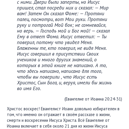
с ними. Двери были заперты, но Иисус
ПОДДЕРЖАТЬ
пришел, стал посреди них и сказал: — Мир
ВРЕМЯ
|
ДЕНЬГИ
вам! Затем Он сказал Фоме: — Протяни
палец, посмотри, вот Мои руки. Протяни
руку и потрогай Мой бок; не сомневайся,
но верь. — Господь мой и Бог мой! — сказал
Ему в ответ Фома. Иисус ответил: — Ты
поверил, потому что увидел Меня.
Блаженны те, кто поверил, не видя Меня.
Иисус совершил в присутствии Своих
учеников и много других знамений, о
которых в этой книге не написано. А то,
что здесь написано, написано для того,
чтобы вы поверили , что Иисус есть
Христос, Сын Бога, и, веруя, имели бы жизнь
во имя Его.
(Евангелие от Иоанна 20:24-31)
Христос воскрес! Евангелист Иоанн довольно избирателен в
том, что именно он отражает в своём рассказе о жизни,
смерти и воскресении Иисуса Христа. Всё Евангелие от
Иоанна включает в себя около 21 дня из жизни Иисуса