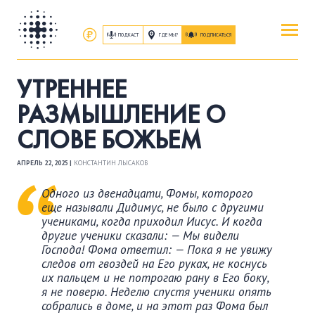
ПОДКАСТ
ГДЕ МЫ?
ПОДПИСАТЬСЯ
ПОВЕРИТЬ
УТРЕННЕЕ
ОБ ИИСУСЕ ХРИСТЕ
РАЗМЫШЛЕНИЕ О
СЛОВЕ БОЖЬЕМ
ПОСЕТИТЬ
КАК ПРОЕХАТЬ
|
О ЦЕРКВИ
АПРЕЛЬ 22, 2025 |
КОНСТАНТИН ЛЫСАКОВ
Одного из двенадцати, Фомы, которого
ПРИСОЕДИНИТЬСЯ
еще называли Дидимус, не было с другими
учениками, когда приходил Иисус. И когда
ЗАНЯТИЯ
|
ГРУППЫ
|
СЛУЖЕНИЯ
другие ученики сказали: — Мы видели
Господа! Фома ответил: — Пока я не увижу
следов от гвоздей на Его руках, не коснусь
ПОСЛУШАТЬ
их пальцем и не потрогаю рану в Его боку,
ЗАПИСИ БОГОСЛУЖЕНИЙ
я не поверю. Неделю спустя ученики опять
собрались в доме, и на этот раз Фома был