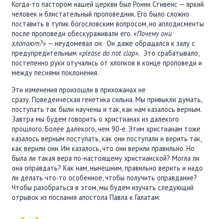
Когда-то пастором нашей церкви был Ронни Стивенс — яркий
ПОДДЕРЖАТЬ
человек и блистательный проповедник. Его было сложно
ВРЕМЯ
|
ДЕНЬГИ
поставить в тупик богословским вопросом, но аплодисменты
после проповеди обескураживали его.
«Почему они
хлопают?» —
неудомевал он. Он даже обращался к залу с
предупредительным «
please
do
not
clap
».
Это срабатывало,
постепенно руки отучались от хлопков в конце проповеди и
между песнями поклонения.
Эти изменения произошли в прихожанах не
сразу. Поведенческая генетика сильна. Мы привыкли думать,
поступать так были научены и так, как нам казалось верным.
Завтра мы будем говорить о христианах из далекого
прошлого. Более далекого, чем 90-е. Этим христианам тоже
казалось верным поступать, как они поступали и верить так,
как верили они. Им казалось, что они верили правильно. Но
была ли такая вера по-настоящему христианской? Могла ли
она оправдать? Как нам, нынешним, правильно верить и надо
ли делать что-то особенное, чтобы получить оправдание?
Чтобы разобраться в этом, мы будем изучать следующий
отрывок из послания апостола Павла к Галатам: