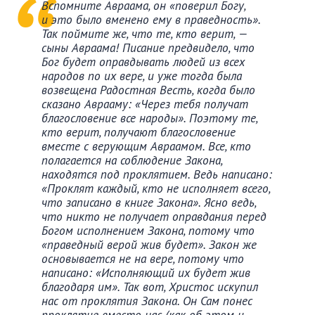
Вспомните Авраама, он «поверил Богу,
и
это
было вменено ему в праведность».
Так поймите же, что те, кто верит, —
сыны Авраама! Писание предвидело, что
Бог будет оправдывать людей из всех
народов по их вере, и уже тогда была
возвещена Радостная Весть, когда было
сказано Аврааму: «Через тебя получат
благословение все народы». Поэтому те,
кто верит, получают благословение
вместе с верующим Авраамом. Все, кто
полагается на соблюдение Закона,
находятся под проклятием. Ведь написано:
«Проклят каждый, кто не исполняет всего,
что записано в книге Закона». Ясно ведь,
что никто не получает оправдания перед
Богом исполнением Закона, потому что
«праведный верой жив будет». Закон же
основывается не на вере, потому что
написано: «Исполняющий их будет жив
благодаря им». Так вот, Христос искупил
нас от проклятия Закона. Он Сам понес
проклятие вместо нас (как об этом и