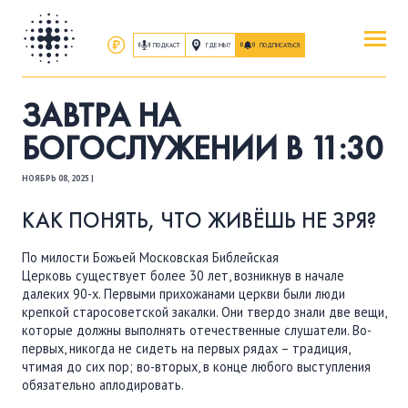
ПОДКАСТ
ГДЕ МЫ?
ПОДПИСАТЬСЯ
ПОВЕРИТЬ
ЗАВТРА НА
ОБ ИИСУСЕ ХРИСТЕ
БОГОСЛУЖЕНИИ В 11:30
НОЯБРЬ 08, 2025 |
ПОСЕТИТЬ
КАК ПРОЕХАТЬ
|
О ЦЕРКВИ
КАК ПОНЯТЬ, ЧТО ЖИВЁШЬ НЕ ЗРЯ?
По милости Божьей Московская Библейская
ПРИСОЕДИНИТЬСЯ
Церковь существует более 30 лет, возникнув в начале
ЗАНЯТИЯ
|
ГРУППЫ
|
СЛУЖЕНИЯ
далеких 90-х. Первыми прихожанами церкви были люди
крепкой старосоветской закалки. Они твердо знали две вещи,
которые должны выполнять отечественные слушатели. Во-
ПОСЛУШАТЬ
первых, никогда не сидеть на первых рядах – традиция,
чтимая до сих пор; во-вторых, в конце любого выступления
ЗАПИСИ БОГОСЛУЖЕНИЙ
обязательно аплодировать.