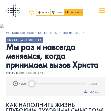
ПОДКАСТ
ГДЕ МЫ?
ПОДПИСАТЬСЯ
ПОВЕРИТЬ
МОСКОВСКАЯ БИБЛЕЙСКАЯ ЦЕРКОВЬ
/
ПОСЛУШАТЬ
/
ОБ ИИСУСЕ ХРИСТЕ
ПАСХАЛЬНАЯ СЕРИЯ БЕСЕД
Мы раз и навсегда
ПОСЕТИТЬ
меняемся, когда
КАК ПРОЕХАТЬ
|
О ЦЕРКВИ
принимаем вызов Христа
ПРИСОЕДИНИТЬСЯ
АПРЕЛЬ 18, 2023 |
АЛЕКСЕЙ ОБРОВЕЦ
ЗАНЯТИЯ
|
ГРУППЫ
|
СЛУЖЕНИЯ
Audio
49:00
1.00x
Player
СКАЧАТЬ
ПОСЛУШАТЬ
ЗАПИСИ БОГОСЛУЖЕНИЙ
КАК НАПОЛНИТЬ ЖИЗНЬ
ГЛУБОКИМ ДУХОВНЫМ СМЫСЛОМ?