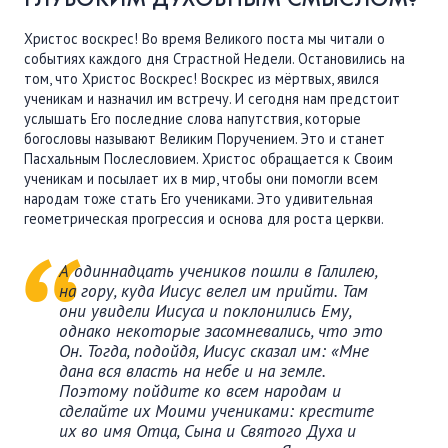
ПОДДЕРЖАТЬ
Христос воскрес! Во время Великого поста мы читали о
ВРЕМЯ
|
ДЕНЬГИ
событиях каждого дня Страстной Недели. Остановились на
том, что Христос Воскрес! Воскрес из мёртвых, явился
ученикам и назначил им встречу. И сегодня нам предстоит
услышать Его последние слова напутствия, которые
богословы называют Великим Поручением. Это и станет
Пасхальным Послесловием. Христос обращается к Своим
ученикам и посылает их в мир, чтобы они помогли всем
народам тоже стать Его учениками. Это удивительная
геометрическая прогрессия и основа для роста церкви.
А одиннадцать учеников пошли в Галилею,
на гору, куда Иисус велел им прийти. Там
они увидели Иисуса и поклонились Ему,
однако некоторые засомневались, что это
Он. Тогда, подойдя, Иисус сказал им: «Мне
дана вся власть на небе и на земле.
Поэтому пойдите ко всем народам и
сделайте их Моими учениками: крестите
их во имя Отца, Сына и Святого Духа и