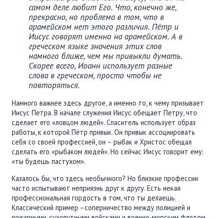
самом деле любит Его. Что, конечно же,
прекрасно, но проблема в том, что в
арамейском нет этого различия. Пётр и
Иисус говорят именно на арамейском. А в
греческом языке значения этих слов
намного ближе, чем мы привыкли думать.
Скорее всего, Иоанн использует разные
слова в греческом, просто чтобы не
повторяться.
Намного важнее здесь другое, а именно то, к чему призывает
Иисус Петра. В начале служения Иисус обещает Петру, что
сделает его «ловцом людей». Спаситель использует образ
работы, к которой Пётр привык. Он привык ассоциировать
себя со своей профессией, он – рыбак и Христос обещал
сделать его «рыбаком людей». Но сейчас Иисус говорит ему:
«ты будешь пастухом».
Казалось бы, что здесь необычного? Но близкие профессии
часто испытывают неприязнь друг к другу. Есть некая
профессиональная гордость в том, что ты делаешь.
Классический пример –соперничество между полицией и
пожарными, сухопутными войсками и военно-морским флотом,