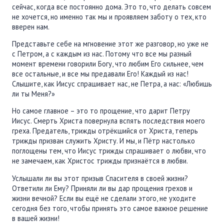
сейчас, когда все постоянно дома. Это то, что делать совсем
не хочется, но именно так мы и проявляем заботу о тех, кто
вверен нам.
Представьте себе на мгновение этот же разговор, но уже не
с Петром, а с каждым из нас. Потому что все мы разный
момент времени говорили Богу, что любим Его сильнее, чем
все остальные, и все мы предавали Его! Каждый из нас!
Слышите, как Иисус спрашивает нас, не Петра, а нас: «Любишь
ли ты Меня?»
Но самое главное – это то прощение, что дарит Петру
Иисус. Смерть Христа повернула вспять последствия моего
греха. Предатель, трижды отрёкшийся от Христа, теперь
трижды призван служить Христу. И мы, и Пётр настолько
поглощены тем, что Иисус трижды спрашивает о любви, что
не замечаем, как Христос трижды признаётся в любви.
Услышали ли вы этот призыв Спасителя в своей жизни?
Ответили ли Ему? Приняли ли вы дар прощения грехов и
жизни вечной? Если вы ещё не сделали этого, не уходите
сегодня без того, чтобы принять это самое важное решение
в вашей жизни!