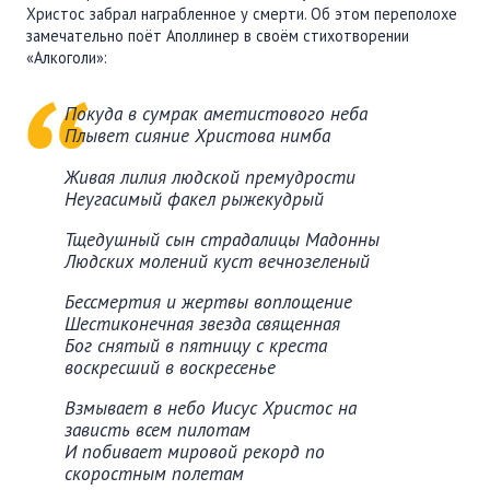
Христос забрал награбленное у смерти. Об этом переполохе
замечательно поёт Аполлинер в своём стихотворении
«Алкоголи»:
Покуда в сумрак аметистового неба
Плывет сияние Христова нимба
Живая лилия людской премудрости
Неугасимый факел рыжекудрый
Тщедушный сын страдалицы Мадонны
Людских молений куст вечнозеленый
Бессмертия и жертвы воплощение
Шестиконечная звезда священная
Бог снятый в пятницу с креста
воскресший в воскресенье
Взмывает в небо Иисус Христос на
зависть всем пилотам
И побивает мировой рекорд по
скоростным полетам