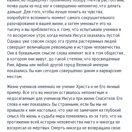
почва ушла из-под ног и совершенно непонятно, что делать
дальше. Для того, чтобы лучше понять их чувства,
попробуйте вспомнить момент самого сокрушительного
разочарования в вашей жизни, а затем умножьте его на
тысячу и вы приблизитесь к тому, что испытывали ученики в
то воскресное утро, когда могила Иисуса оказалась пустой.
Однако уже совсем скоро эта группа растерянных людей
совершит величайшую революцию в истории человечества.
Они в буквальном смысле слова изменят всё в том обществе,
в котором они живут, до такой степени, что просвещённые
Рим, Афины или любой другой город Великой империи
показались бы нам сегодня совершенно диким и варварским
местом.
Жизни учеников изменило не учение Христа и не Его личный
пример. Всё это во многом оставалось непонятным и
недосягаемым для учеников Иисуса при жизни Спасителя. Его
слова и нам показались бы странными, если бы мы не
привыкли к ним настолько, что уже не замечаем их глубокий
смысл. Их жизнь и судьба мира поменялись из-за того, что на
протяжении всей истории человечества никто и никогда не
воскресал из мёртвых. Смерть никогда не возвращала свою