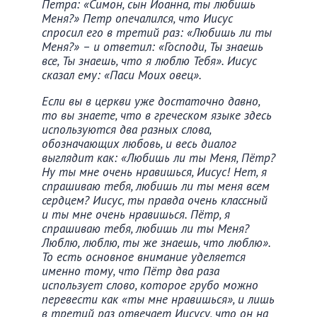
Петра: «Симон, сын Иоанна, ты любишь
Меня?» Петр опечалился, что Иисус
спросил его в третий раз: «Любишь ли ты
Меня?» – и ответил: «Господи, Ты знаешь
все, Ты знаешь, что я люблю Тебя». Иисус
сказал ему: «Паси Моих овец».
Если вы в церкви уже достаточно давно,
то вы знаете, что в греческом языке здесь
используются два разных слова,
обозначающих любовь, и весь диалог
выглядит как: «Любишь ли ты Меня, Пётр?
Ну ты мне очень нравишься, Иисус! Нет, я
спрашиваю тебя, любишь ли ты меня всем
сердцем? Иисус, ты правда очень классный
и ты мне очень нравишься. Пётр, я
спрашиваю тебя, любишь ли ты Меня?
Люблю, люблю, ты же знаешь, что люблю».
То есть основное внимание уделяется
именно тому, что Пётр два раза
использует слово, которое грубо можно
перевести как «ты мне нравишься», и лишь
в третий раз отвечает Иисусу, что он на