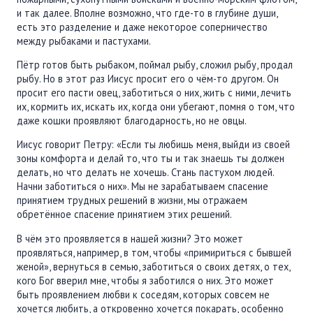
и так далее. Вполне возможно, что где-то в глубине души,
есть это разделение и даже некоторое соперничество
между рыбаками и пастухами.
Пётр готов быть рыбаком, поймал рыбу, сложил рыбу, продал
рыбу. Но в этот раз Иисус просит его о чём-то другом. Он
просит его пасти овец, заботиться о них, жить с ними, лечить
их, кормить их, искать их, когда они убегают, помня о том, что
даже кошки проявляют благодарность, но не овцы.
Иисус говорит Петру: «Если ты любишь меня, выйди из своей
зоны комфорта и делай то, что ты и так знаешь ты должен
делать, но что делать не хочешь. Стань пастухом людей.
Начни заботиться о них». Мы не зарабатываем спасение
принятием трудных решений в жизни, мы отражаем
обретённое спасение принятием этих решений.
В чём это проявляется в нашей жизни? Это может
проявляться, например, в том, чтобы «примириться с бывшей
женой», вернуться в семью, заботиться о своих детях, о тех,
кого Бог вверил мне, чтобы я заботился о них. Это может
быть проявлением любви к соседям, которых совсем не
хочется любить, а откровенно хочется покарать, особенно