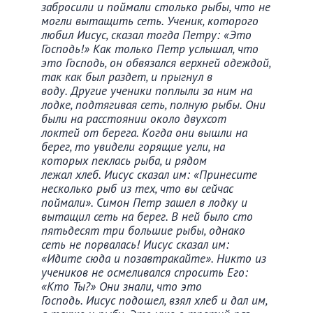
забросили и поймали столько рыбы, что не
могли вытащить сеть. Ученик, которого
любил Иисус, сказал тогда Петру: «Это
Господь!» Как только Петр услышал, что
это Господь, он обвязался верхней одеждой,
так как был раздет, и прыгнул в
воду. Другие ученики поплыли за ним на
лодке, подтягивая сеть, полную рыбы. Они
были на расстоянии около двухсот
локтей от берега. Когда они вышли на
берег, то увидели горящие угли, на
которых пеклась рыба, и рядом
лежал хлеб. Иисус сказал им: «Принесите
несколько рыб из тех, что вы сейчас
поймали». Симон Петр зашел в лодку и
вытащил сеть на берег. В ней было сто
пятьдесят три большие рыбы, однако
сеть не порвалась! Иисус сказал им:
«Идите сюда и позавтракайте». Никто из
учеников не осмеливался спросить Его:
«Кто Ты?» Они знали, что это
Господь. Иисус подошел, взял хлеб и дал им,