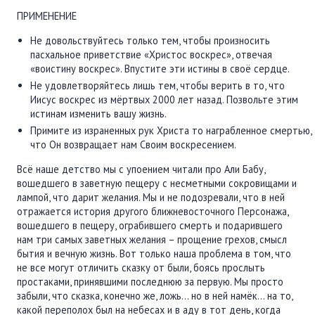
ПРИМЕНЕНИЕ
Не довольствуйтесь только тем, чтобы произносить
пасхальное приветствие «Христос воскрес», отвечая
«воистину воскрес». Впустите эти истины в своё сердце.
Не удовлетворяйтесь лишь тем, чтобы верить в то, что
Иисус воскрес из мёртвых 2000 лет назад. Позвольте этим
истинам изменить вашу жизнь.
Примите из израненных рук Христа то награбленное смертью,
что Он возвращает нам Своим воскресением.
Всё наше детство мы с упоением читали про Али Бабу,
вошедшего в заветную пещеру с несметными сокровищами и
лампой, что дарит желания. Мы и не подозревали, что в ней
отражается история другого ближневосточного Персонажа,
вошедшего в пещеру, ограбившего смерть и подарившего
нам три самых заветных желания – прощение грехов, смысл
бытия и вечную жизнь. Вот только наша проблема в том, что
не все могут отличить сказку от были, боясь прослыть
простаками, принявшими последнюю за первую. Мы просто
забыли, что сказка, конечно же, ложь... но в ней намёк... на то,
какой переполох был на небесах и в аду в тот день, когда