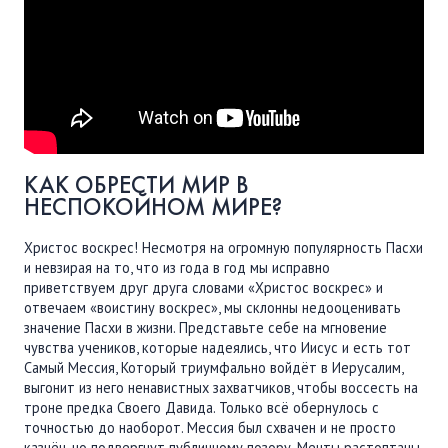
ПОДДЕРЖАТЬ
ВРЕМЯ
|
ДЕНЬГИ
КАК ОБРЕСТИ МИР В
НЕСПОКОЙНОМ МИРЕ?
Христос воскрес! Несмотря на огромную популярность Пасхи
и невзирая на то, что из года в год мы исправно
приветствуем друг друга словами «Христос воскрес» и
отвечаем «воистину воскрес», мы склонны недооценивать
значение Пасхи в жизни. Представьте себе на мгновение
чувства учеников, которые надеялись, что Иисус и есть тот
Самый Мессия, Который триумфально войдёт в Иерусалим,
выгонит из него ненавистных захватчиков, чтобы воссесть на
троне предка Своего Давида. Только всё обернулось с
точностью до наоборот. Мессия был схвачен и не просто
казнён, но подвергнут публичному позору. Мечты растоптаны,