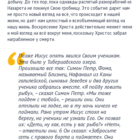
добычу. До тех пор, пока однажды распятый разнорабочий из
Назарета не покинул Свою гробницу. Это событие дарит нам
не просто новый взгляд на всё, что происходит в нашей
жизни, но даёт нам целостный и всеобъемлющий взгляд на
нашу жизнь. Воскресение Христа действительно меняет меня
и мой взгляд на всё вокруг меня, поскольку Христос забрал
награбленное у смерти.
Позже Иисус опять явился Своим ученикам.
Это было у Тибериадского озера.
Произошло все так: Симон Петр, Фома,
называемый Близнец, Нафанаил из Каны
галилейской, сыновья Зеведея и два других
ученика собрались вместе. «Я пойду ловить
рыбу», – сказал Симон Петр. «Мы тоже
пойдем с тобой», – решили они. Они
отплыли на лодке, но в ту ночь ничего не
поймали. Рано утром Иисус стоял на
берегу, но ученики не узнали Его. Он позвал
их: «Дети, ну как, есть у вас рыба?» «Нет»,
– ответили они. 6 Он сказал: «Забросьте
сеть с правого борта и поймаете». Они