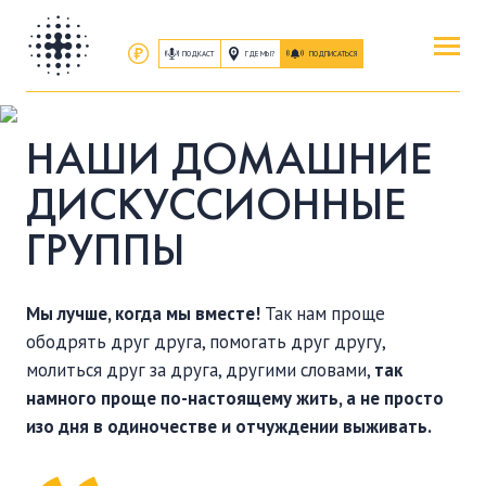
ПОДКАСТ
ГДЕ МЫ?
ПОДПИСАТЬСЯ
ПОВЕРИТЬ
НАШИ ДОМАШНИЕ
ОБ ИИСУСЕ ХРИСТЕ
ДИСКУССИОННЫЕ
ПОСЕТИТЬ
ГРУППЫ
КАК ПРОЕХАТЬ
|
О ЦЕРКВИ
Мы лучше, когда мы вместе!
Так нам проще
ПРИСОЕДИНИТЬСЯ
ободрять друг друга, помогать друг другу,
ЗАНЯТИЯ
|
ГРУППЫ
|
СЛУЖЕНИЯ
молиться друг за друга, другими словами,
так
намного проще по-настоящему жить, а не просто
ПОСЛУШАТЬ
изо дня в одиночестве и отчуждении выживать.
ЗАПИСИ БОГОСЛУЖЕНИЙ