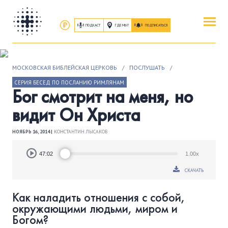
ПОДКАСТ
ГДЕ МЫ?
ПОДПИСАТЬСЯ
ПОВЕРИТЬ
МОСКОВСКАЯ БИБЛЕЙСКАЯ ЦЕРКОВЬ
/
ПОСЛУШАТЬ
/
ОБ ИИСУСЕ ХРИСТЕ
СЕРИЯ БЕСЕД ПО ПОСЛАНИЮ РИМЛЯНАМ
Бог смотрит на меня, но
ПОСЕТИТЬ
видит Он Христа
КАК ПРОЕХАТЬ
|
О ЦЕРКВИ
НОЯБРЬ 16, 2014 |
КОНСТАНТИН ЛЫСАКОВ
ПРИСОЕДИНИТЬСЯ
Audio
47:02
1.00x
Player
ЗАНЯТИЯ
|
ГРУППЫ
|
СЛУЖЕНИЯ
СКАЧАТЬ
ПОСЛУШАТЬ
Как наладить отношения с собой,
ЗАПИСИ БОГОСЛУЖЕНИЙ
окружающими людьми, миром и
Богом?