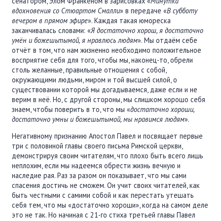
сенатором, Элом Франкеном в зарисовках «
Минутка
вдохновения со Стюартом Смалли
» в передаче «
В субботу
вечером в прямом эфире
». Каждая такая юмореска
заканчивалась словами: «
Я достаточно хорош, я достаточно
умё​н​ и ​боже​шь​ты​мой, я нравлюсь людям
». Мы отдаём себе
отчёт в том, что нам жизненно необходимо положительное
восприятие себя для того, чтобы мы​,​ наконец-то​,​ обрели
столь желанные​,​ правильные отношения с собой,
окружающими людьми, миром и той высшей силой, о
существовании которой мы догадываемся, даже​ если и не
верим в неё. Но​,​ с другой стороны​,​ мы слишком хорошо себя
знаем, чтобы поверить в то, что мы «
достаточно хороши,
достаточно умны и боже​шь​ты​мой, мы нравимся людям
».
Негативному признанию Апостол Павел и посвящает первые
три с половиной главы своего письма Римской церкви,
демонстрируя своим читателям, что плохо быть всего лишь
неплохим, если мы надеемся обрести жизнь вечную и
наследие рая. Раз за разом он показывает, что мы сами
спасения достичь не сможем. Он учит своих читателей, как
быть честными с самими собой и как перестать утешать
себя тем, что мы «достаточно хороши», когда на самом деле
это не так. Но начиная с 21-го стиха третьей главы Павел