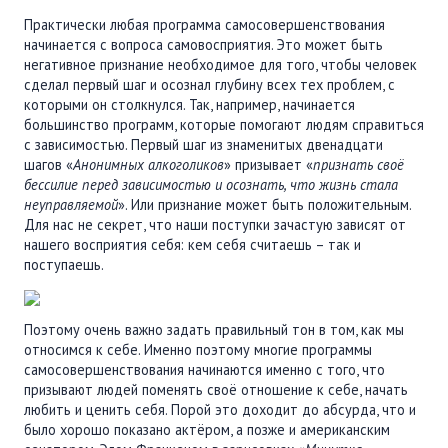
ПОДДЕРЖАТЬ
Практически любая программа самосовершенствования
ВРЕМЯ
|
ДЕНЬГИ
начинается с вопроса самовосприятия. Это может быть
негативное признание необходимое для того, чтобы человек
сделал первый шаг и осознал глубину всех тех проблем, с
которыми он столкнулся. Так, например, начинается
большинство программ, которые помогают людям справиться
с зависимостью. Первый шаг из знаменитых двенадцати
шагов «
Анонимных алкоголиков
» призывает «
признать своё
бессилие перед зависимостью и осознать, что жизнь стала
неуправляемой
». Или признание может быть положительным.
Для нас не секрет, что наши поступки зачастую зависят от
нашего восприятия себя​: кем себя считаешь​ – ​так и
поступаешь.
Поэтому очень важно задать правильный тон в том, как мы
относимся к себе. Именно поэтому многие программы
самосовершенствования начинаются именно с того, что
призывают людей поменять своё отношение к себе, начать
любить и ценить себя. Порой это доходит до абсурда, что и
было хорошо показано актёром, а позже и американским