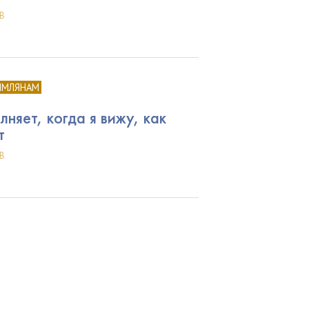
В
ИМЛЯНАМ
няет, когда я вижу, как
т
В