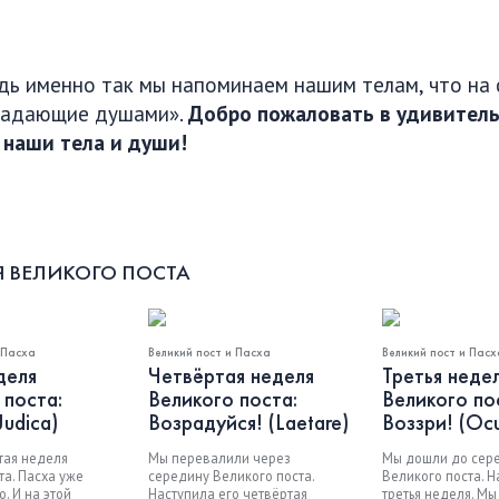
едь именно так мы напоминаем нашим телам, что на
обладающие душами».
Добро пожаловать в удивитель
 наши тела и души!
Я ВЕЛИКОГО ПОСТА
 Пасха
Великий пост и Пасха
Великий пост и Пасх
деля
Четвёртая неделя
Третья неде
 поста:
Великого поста:
Великого по
Judica)
Возрадуйся! (Laetare)
Воззри! (Ocu
тая неделя
Мы перевалили через
Мы дошли до сер
та. Пасха уже
середину Великого поста.
Великого поста. Н
. И на этой
Наступила его четвёртая
третья неделя. Мы