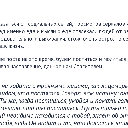
азаться от социальных сетей, просмотра сериалов 
зад именно еда и мысли о еде отвлекали людей от р
ледовательно, и выживания, стоял очень остро, то с
ашу жизнь.
ве поста на это время, будем поститься и молиться
ывая наставление, данное нам Спасителем:
 не ходите с мрачными лицами, как лицемер
идом, что постятся. Говорю вам истину: он
Ты же, когда постишься, умойся и помажь гол
амечали, что ты постишься. Пусть только т
 невидимо находится с тобой, знает об эт
ебя, ведь Он видит и то, что делается вта