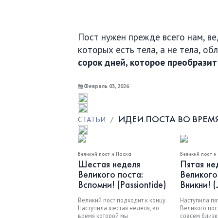
Пост нужен прежде всего нам, в
которых есть тела, а не тела, 
сорок дней, которое преобразит
Февраль 03, 2026
ИДЕИ ПОСТА ВО ВРЕМ
СТАТЬИ
/
Великий пост и Пасха
Великий пост и
Шестая неделя
Пятая не
Великого поста:
Великого
Вспомни! (Passiontide)
Вникни! (
Великий пост подходит к концу.
Наступила пя
Наступила шестая неделя, во
Великого пос
время которой мы
совсем близко