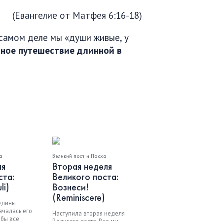
(Евангелие от Матфея 6:16-18)
 самом деле мы «души живые, у
ное путешествие длинной в
а
Великий пост и Пасха
ля
Вторая неделя
ста:
Великого поста:
li)
Вознеси!
(Reminiscere)
едины
ачалась его
Наступила вторая неделя
 бы все
Великого поста. Все мы