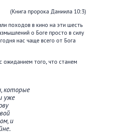
(Книга пророка Даниила 10:3)
или походов в кино на эти шесть
азмышлений о Боге просто в силу
егодня нас чаще всего от Бога
 с ожиданием того, что станем
ы, которые
и уже
ову
вой
ом, и
йне.