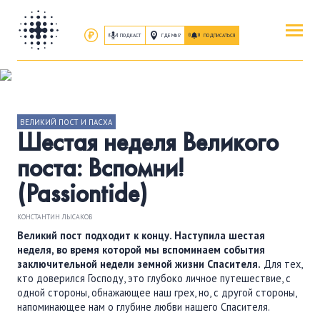
ПОДКАСТ
ГДЕ МЫ?
ПОДПИСАТЬСЯ
ПОВЕРИТЬ
ОБ ИИСУСЕ ХРИСТЕ
ВЕЛИКИЙ ПОСТ И ПАСХА
Шестая неделя Великого
ПОСЕТИТЬ
поста: Вспомни!
КАК ПРОЕХАТЬ
|
О ЦЕРКВИ
(Passiontide)
ПРИСОЕДИНИТЬСЯ
КОНСТАНТИН ЛЫСАКОВ
ЗАНЯТИЯ
|
ГРУППЫ
|
СЛУЖЕНИЯ
Великий пост подходит к концу. Наступила шестая
неделя, во время которой мы вспоминаем события
заключительной недели земной жизни Спасителя.
Для тех,
ПОСЛУШАТЬ
кто доверился Господу, это глубоко личное путешествие, с
ЗАПИСИ БОГОСЛУЖЕНИЙ
одной стороны, обнажающее наш грех, но, с другой стороны,
напоминающее нам о глубине любви нашего Спасителя.