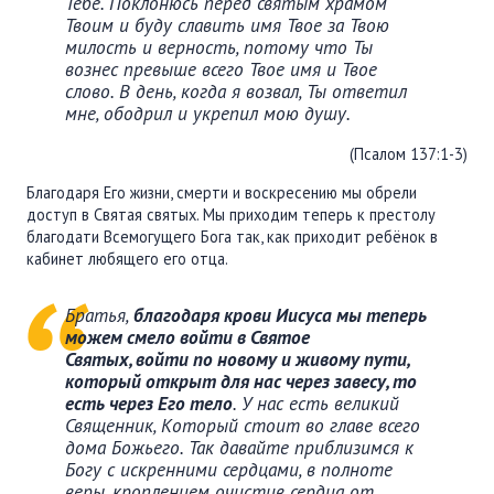
Тебе. Поклонюсь перед святым храмом
Твоим и буду славить имя Твое за Твою
милость и верность, потому что Ты
вознес превыше всего Твое имя и Твое
слово. В день, когда я возвал, Ты ответил
мне, ободрил и укрепил мою душу.
(Псалом 137:1-3)
Благодаря Его жизни, смерти и воскресению мы обрели
доступ в Святая святых. Мы приходим теперь к престолу
благодати Всемогущего Бога так, как приходит ребёнок в
кабинет любящего его отца.
Братья,
благодаря крови Иисуса мы теперь
можем смело войти в Святое
Святых, войти по новому и живому пути,
который открыт для нас через завесу, то
есть через Его тело
. У нас есть великий
Священник, Который стоит во главе всего
дома Божьего. Так давайте приблизимся к
Богу с искренними сердцами, в полноте
веры, кроплением очистив сердца от