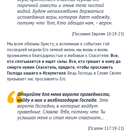
порочной совести и омыв тела чистой
водой. Будем непоколебимо держаться
исповедания веры, которая дает надежду,
потому что Тот, Кто обещал нам, – верен.
(Послание Евреям 10:19-23)
Мы всем обязаны Христу, и, вспоминая о событиях той
последней недели Его земной жизни, мы вновь и вновь
проникаемся благодарностью и любовью к Спасителю.
Все,
кто спотыкается и ищет силы. Все, кто грешит и кому до
смерти нужен Спаситель, придите, чтобы прославить
Господа нашего и Искупителя
. Ведь Господь в Слове Своём
призывает нас прославлять Его.
Откройте для меня ворота праведности,
войду в них и возблагодарю Господа
. Это
ворота Господни, в которые войдут
праведные. Славлю Тебя, потому что Ты
услышал меня и стал моим спасением...
(Псалом 117:19-21)