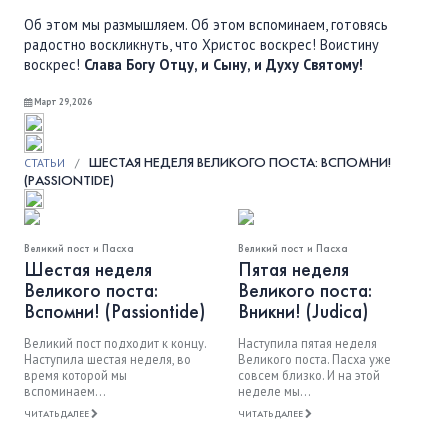
Об этом мы размышляем. Об этом вспоминаем, готовясь
радостно воскликнуть, что Христос воскрес! Воистину
воскрес!
Слава Богу Отцу, и Сыну, и Духу Святому!
Март 29, 2026
ШЕСТАЯ НЕДЕЛЯ ВЕЛИКОГО ПОСТА: ВСПОМНИ!
СТАТЬИ
/
(PASSIONTIDE)
Великий пост и Пасха
Великий пост и Пасха
Шестая неделя
Пятая неделя
Великого поста:
Великого поста:
Вспомни! (Passiontide)
Вникни! (Judica)
Великий пост подходит к концу.
Наступила пятая неделя
Наступила шестая неделя, во
Великого поста. Пасха уже
время которой мы
совсем близко. И на этой
вспоминаем...
неделе мы...
ЧИТАТЬ ДАЛЕЕ
ЧИТАТЬ ДАЛЕЕ