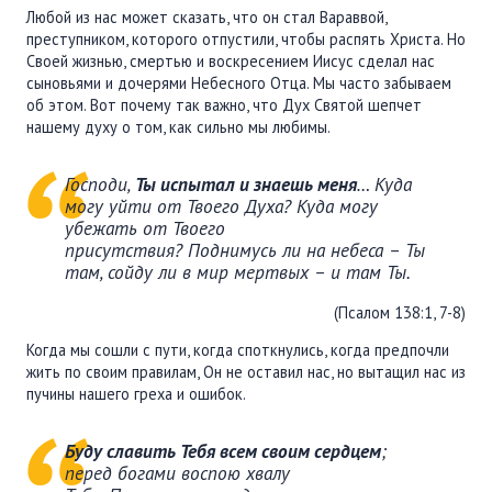
ПОДДЕРЖАТЬ
Любой из нас может сказать, что он стал Вараввой,
преступником, которого отпустили, чтобы распять Христа. Но
ВРЕМЯ
|
ДЕНЬГИ
Своей жизнью, смертью и воскресением Иисус сделал нас
сыновьями и дочерями Небесного Отца. Мы часто забываем
об этом. Вот почему так важно, что Дух Святой шепчет
нашему духу о том, как сильно мы любимы.
Господи,
Ты испытал и знаешь меня
… Куда
могу уйти от Твоего Духа? Куда могу
убежать от Твоего
присутствия? Поднимусь ли на небеса – Ты
там, сойду ли в мир мертвых – и там Ты.
(Псалом 138:1, 7-8)
Когда мы сошли с пути, когда споткнулись, когда предпочли
жить по своим правилам, Он не оставил нас, но вытащил нас из
пучины нашего греха и ошибок.
Буду славить Тебя всем своим сердцем
;
перед богами воспою хвалу