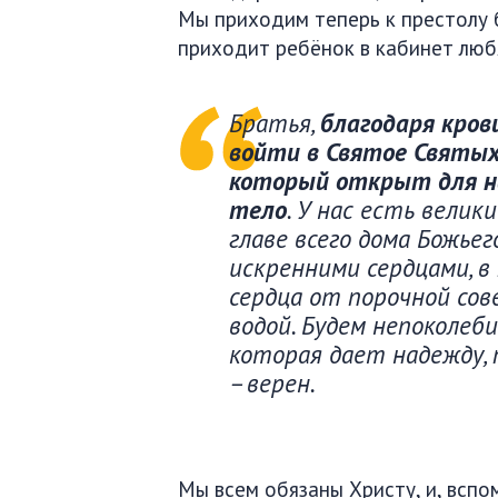
Мы приходим теперь к престолу 
приходит ребёнок в кабинет люб
Братья,
благодаря кров
войти в Святое Святых
который открыт для нас
тело
. У нас есть вели
главе всего дома Божьег
искренними сердцами, в
сердца от порочной со
водой. Будем непоколеб
которая дает надежду, 
– верен.
Мы всем обязаны Христу, и, вспо