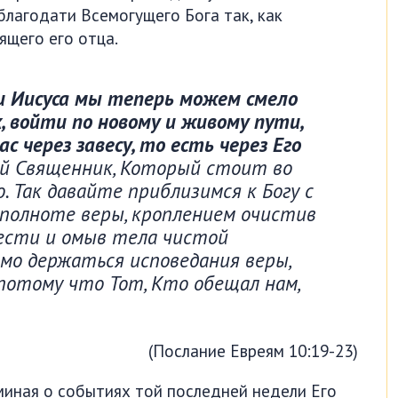
благодати Всемогущего Бога так, как
ящего его отца.
и Иисуса мы теперь можем смело
, войти по новому и живому пути,
 через завесу, то есть через Его
кий Священник, Который стоит во
о. Так давайте приблизимся к Богу с
 полноте веры, кроплением очистив
вести и омыв тела чистой
имо держаться исповедания веры,
потому что Тот, Кто обещал нам,
(Послание Евреям 10:19-23)
миная о событиях той последней недели Его