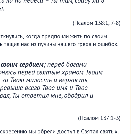
 ли на небеса – Ты там, сойду ли в
ы.
(Псалом 138:1, 7-8)
откнулись, когда предпочли жить по своим
вытащил нас из пучины нашего греха и ошибок.
 своим сердцем
; перед богами
лонюсь перед святым храмом Твоим
 за Твою милость и верность,
ревыше всего Твое имя и Твое
озвал, Ты ответил мне, ободрил и
(Псалом 137:1-3)
оскресению мы обрели доступ в Святая святых.