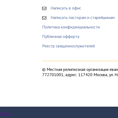
Написать в офис
Написать пасторам и старейшинам
Политика конфиденциальности
Публичная офферта
Реестр священнослужителей
© Местная религиозная организация ев
772701001, адрес: 117420 Москва, ул. 
Московская Библейская церковь – это Ев
Ищите в Москве евангельскую церковь? 
Евангелическо-лютеранском Кафедрально
ничего не знаете о том, во что верят хр
– почитайте,
во что мы верим
, об
истори
Войти