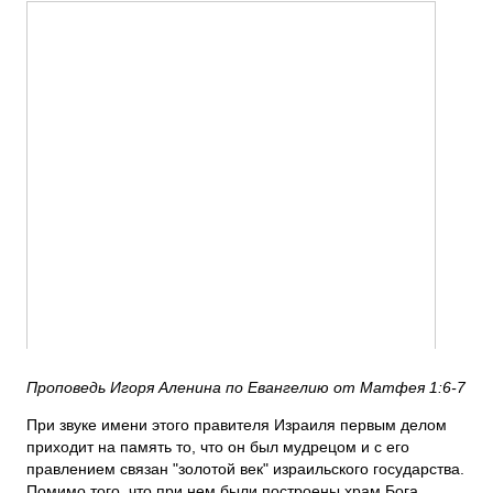
ПОДДЕРЖАТЬ
ВРЕМЯ
|
ДЕНЬГИ
Проповедь Игоря Аленина по Евангелию от Матфея 1:6-7
При звуке имени этого правителя Израиля первым делом
приходит на память то, что он был мудрецом и с его
правлением связан "золотой век" израильского государства.
Помимо того, что при нем были построены храм Бога