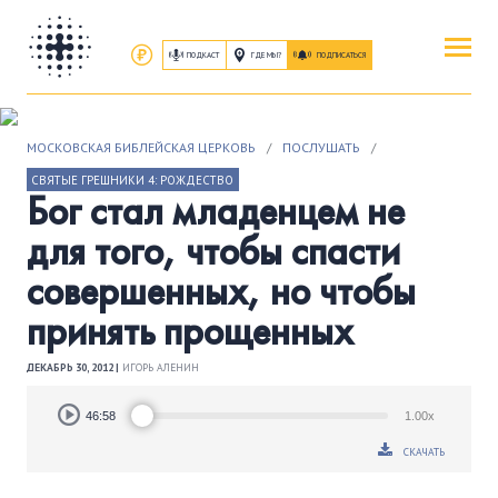
ПОДКАСТ
ГДЕ МЫ?
ПОДПИСАТЬСЯ
ПОВЕРИТЬ
МОСКОВСКАЯ БИБЛЕЙСКАЯ ЦЕРКОВЬ
/
ПОСЛУШАТЬ
/
ОБ ИИСУСЕ ХРИСТЕ
СВЯТЫЕ ГРЕШНИКИ 4: РОЖДЕСТВО
Бог стал младенцем не
ПОСЕТИТЬ
для того, чтобы спасти
КАК ПРОЕХАТЬ
|
О ЦЕРКВИ
совершенных, но чтобы
принять прощенных
ПРИСОЕДИНИТЬСЯ
ЗАНЯТИЯ
|
ГРУППЫ
|
СЛУЖЕНИЯ
ДЕКАБРЬ 30, 2012 |
ИГОРЬ АЛЕНИН
Audio
ПОСЛУШАТЬ
46:58
1.00x
Player
ЗАПИСИ БОГОСЛУЖЕНИЙ
СКАЧАТЬ