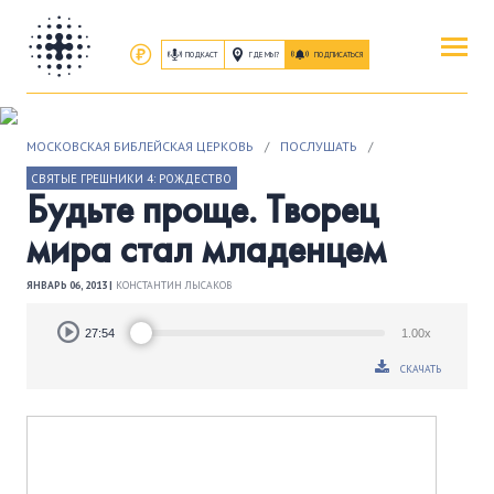
ПОДКАСТ
ГДЕ МЫ?
ПОДПИСАТЬСЯ
ПОВЕРИТЬ
МОСКОВСКАЯ БИБЛЕЙСКАЯ ЦЕРКОВЬ
/
ПОСЛУШАТЬ
/
ОБ ИИСУСЕ ХРИСТЕ
СВЯТЫЕ ГРЕШНИКИ 4: РОЖДЕСТВО
Будьте проще. Творец
ПОСЕТИТЬ
мира стал младенцем
КАК ПРОЕХАТЬ
|
О ЦЕРКВИ
ЯНВАРЬ 06, 2013 |
КОНСТАНТИН ЛЫСАКОВ
ПРИСОЕДИНИТЬСЯ
Audio
27:54
1.00x
Player
ЗАНЯТИЯ
|
ГРУППЫ
|
СЛУЖЕНИЯ
СКАЧАТЬ
ПОСЛУШАТЬ
ЗАПИСИ БОГОСЛУЖЕНИЙ