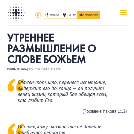
ПОДКАСТ
ГДЕ МЫ?
ПОДПИСАТЬСЯ
ПОВЕРИТЬ
УТРЕННЕЕ
ОБ ИИСУСЕ ХРИСТЕ
РАЗМЫШЛЕНИЕ О
СЛОВЕ БОЖЬЕМ
ПОСЕТИТЬ
КАК ПРОЕХАТЬ
|
О ЦЕРКВИ
ИЮНЬ 08, 2026 |
КОНСТАНТИН ЛЫСАКОВ
Блажен тот, кто, перенеся испытание,
ПРИСОЕДИНИТЬСЯ
выдержит его до конца — он получит
венец жизни, который Бог обещал всем,
ЗАНЯТИЯ
|
ГРУППЫ
|
СЛУЖЕНИЯ
кто любит Его.
(Послание Иакова 1:12)
ПОСЛУШАТЬ
ЗАПИСИ БОГОСЛУЖЕНИЙ
От тех, кому оказано такое доверие,
требуется верность.