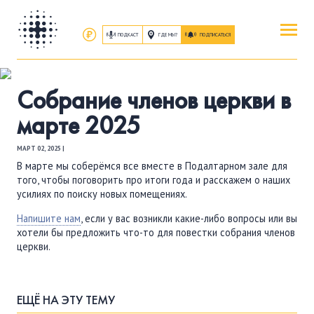
ПОДКАСТ
ГДЕ МЫ?
ПОДПИСАТЬСЯ
ПОВЕРИТЬ
Собрание членов церкви в
ОБ ИИСУСЕ ХРИСТЕ
марте 2025
ПОСЕТИТЬ
МАРТ 02, 2025 |
КАК ПРОЕХАТЬ
|
О ЦЕРКВИ
В марте мы соберёмся все вместе в Подалтарном зале для
того, чтобы поговорить про итоги года и расскажем о наших
усилиях по поиску новых помещениях.
ПРИСОЕДИНИТЬСЯ
Напишите нам
, если у вас возникли какие-либо вопросы или вы
ЗАНЯТИЯ
|
ГРУППЫ
|
СЛУЖЕНИЯ
хотели бы предложить что-то для повестки собрания членов
церкви.
ПОСЛУШАТЬ
ЗАПИСИ БОГОСЛУЖЕНИЙ
ЕЩЁ НА ЭТУ ТЕМУ