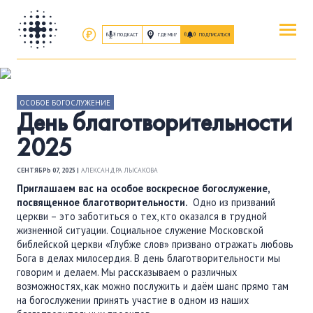
ПОДКАСТ
ГДЕ МЫ?
ПОДПИСАТЬСЯ
ПОВЕРИТЬ
ОБ ИИСУСЕ ХРИСТЕ
ОСОБОЕ БОГОСЛУЖЕНИЕ
День благотворительности
2025
ПОСЕТИТЬ
КАК ПРОЕХАТЬ
|
О ЦЕРКВИ
СЕНТЯБРЬ 07, 2025 |
АЛЕКСАНДРА ЛЫСАКОВА
Приглашаем вас на особое воскресное богослужение,
ПРИСОЕДИНИТЬСЯ
посвященное благотворительности.
Одно из призваний
церкви – это заботиться о тех, кто оказался в трудной
ЗАНЯТИЯ
|
ГРУППЫ
|
СЛУЖЕНИЯ
жизненной ситуации. Социальное служение Московской
библейской церкви «Глубже слов» призвано отражать любовь
Бога в делах милосердия. В день благотворительности мы
ПОСЛУШАТЬ
говорим и делаем. Мы рассказываем о различных
ЗАПИСИ БОГОСЛУЖЕНИЙ
возможностях, как можно послужить и даём шанс прямо там
на богослужении принять участие в одном из наших