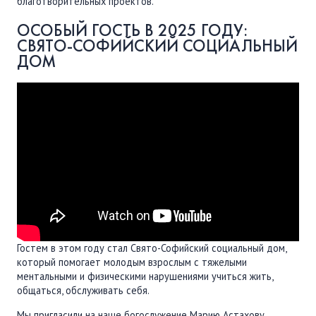
благотворительных проектов.
ПОДДЕРЖАТЬ
ОСОБЫЙ ГОСТЬ В 2025 ГОДУ:
ВРЕМЯ
|
ДЕНЬГИ
СВЯТО-СОФИЙСКИЙ СОЦИАЛЬНЫЙ
ДОМ
Гостем в этом году стал Свято-Софийский социальный дом,
который помогает молодым взрослым с тяжелыми
ментальными и физическими нарушениями учиться жить,
общаться, обслуживать себя.
Мы пригласили на наше богослужение Марию Астахову,