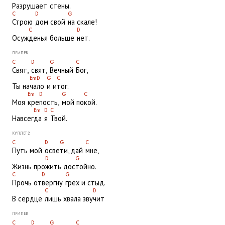
Разру
шает
стены.
ПОДДЕРЖАТЬ
C
D
G
ВРЕМЯ
|
ДЕНЬГИ
Строю
дом свой
на скале!
C
D
Осуж
денья больше
нет.
ПРИПЕВ
C
D
G
C
Свят,
свят,
Вечный
Бог,
Em
D
G
C
Ты на
ча
ло
и и
тог.
Em
D
G
C
Моя
кре
пость,
мой по
кой.
Em
D
C
Навсег
да
я
Твой.
КУПЛЕТ 2
C
D
G
C
Путь мой
осве
ти, дай
мне,
D
G
Жизнь про
жить дос
тойно.
C
D
G
Прочь от
вергну
грех и стыд.
C
D
В сердце
лишь хвала зву
чит
ПРИПЕВ
C
D
G
C