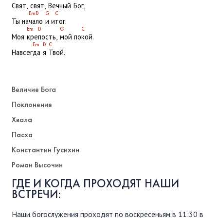
Свят,
свят,
Вечный
Бог,
Em
D
G
C
Ты на
ча
ло
и и
тог.
Em
D
G
C
Моя
кре
пость,
мой по
кой.
Em
D
C
Навсег
да
я
Твой.
Величие Бога
Поклонение
Хвала
Пасха
Константин Гусихин
Роман Высочин
ГДЕ И КОГДА ПРОХОДЯТ НАШИ
ВСТРЕЧИ:
Наши богослужения проходят по воскресеньям в 11:30 в