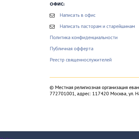
ОФИС:
Написать в офис
Написать пасторам и старейшинам
Политика конфиденциальности
Публичная офферта
Реестр священнослужителей
© Местная религиозная организация ев
772701001, адрес: 117420 Москва, ул. 
Московская Библейская церковь – это Ев
Ищите в Москве евангельскую церковь? 
Евангелическо-лютеранском Кафедрально
ничего не знаете о том, во что верят хр