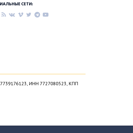
ИАЛЬНЫЕ СЕТИ:
1027739176123, ИНН 7727080523, КПП
ерковь в самом сердце нашей столицы.
 лютеранском храме на Китай-городе –
Москвы посетить нашу церковь. Если вы
 тех, кто ищет в Москве церковь для себя