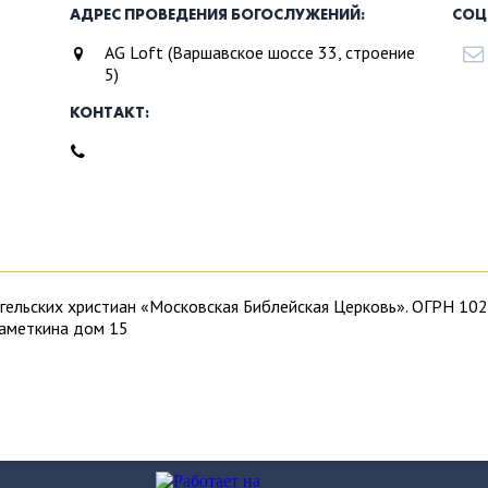
АДРЕС ПРОВЕДЕНИЯ БОГОСЛУЖЕНИЙ:
СОЦ
AG Loft (Варшавское шоссе 33, строение
5)
КОНТАКТ:
ангельских христиан «Московская Библейская Церковь». ОГРН 
Наметкина дом 15
ангелическая Христианская община в Москве, протестантская ц
Приходите к нам. Богослужения проходят в известном в Москве
м Соборе святых Петра и Павла. Прилашаем жителей и гостей 
истиане, то прочитайте несколько статей об
Иисусе Христе
. Для