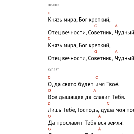
ПРИПЕВ
D
Князь мира, Бог крепкий,
G
A
Отец вечности, Со
ветник,
Чудный
D
Князь мира, Бог крепкий,
G
A
Отец вечности, Со
ветник,
Чудный
КУПЛЕТ
D
C
О, да свято будет
имя Твоё.
G
A
Всё дышащее да
славит Тебя.
D
C
Лишь Тебе, Господь, ду
ша моя по
G
A
Да прославит Тебя
вся земля!
G
A