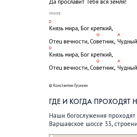
Да прославит Тебя
вся земля!
ПРИПЕВ
D
Князь мира, Бог крепкий,
G
A
Отец вечности, Со
ветник,
Чудный
D
Князь мира, Бог крепкий,
G
A
Отец вечности, Со
ветник,
Чудный
© Константин Гусихин
ГДЕ И КОГДА ПРОХОДЯТ 
Наши богослужения проходят по
Варшавское шоссе 33, строени
Московская Библейская Церковь