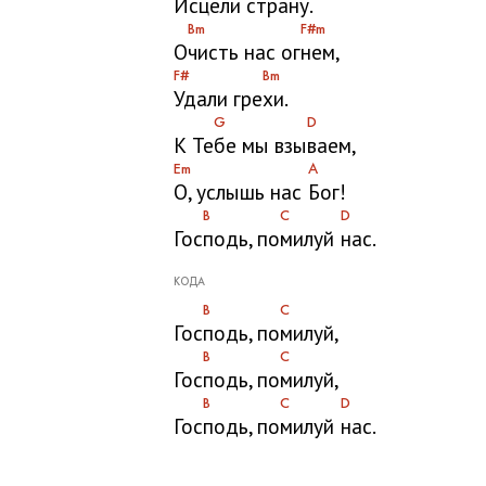
Исце
ли стра
ну.
Bm
F#m
О
чисть нас ог
нем,
F#
Bm
Удали гре
хи.
G
D
К Те
бе мы взы
ваем,
Em
A
О, услышь нас
Бог!
B
C
D
Гос
подь, по
милуй
нас.
КОДА
B
C
Гос
подь, по
милуй,
B
C
Гос
подь, по
милуй,
B
C
D
Гос
подь, по
милуй
нас.