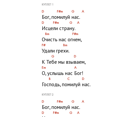
КУПЛЕТ 1
D
F#m
G
A
Бог, по
милуй
нас.
D
F#m
G
A
Исце
ли стра
ну.
Bm
F#m
О
чисть нас ог
нем,
F#
Bm
Удали гре
хи.
G
D
К Те
бе мы взы
ваем,
Em
A
О, услышь нас
Бог!
B
C
D
Гос
подь, по
милуй
нас.
КУПЛЕТ 2
D
F#m
G
A
Бог, по
милуй
нас.
D
F#m
G
A