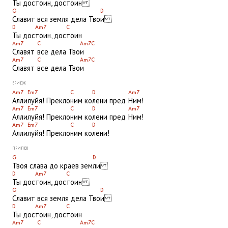
Ты дос
тоин, дос
тоин
G
D
Славит вся земля дела Тво
и
D
Am7
C
Ты дос
тоин, дос
тоин
Am7
C
Am7
C
Славят
все дела Тво
и
Am7
C
Am7
C
Славят
все дела Тво
и
БРИДЖ
Am7
Em7
C
D
Am7
Алли
луйя! Прекло
ним ко
лени пред
Ним!
Am7
Em7
C
D
Am7
Алли
луйя! Прекло
ним ко
лени пред
Ним!
Am7
Em7
C
D
Алли
луйя! Прекло
ним ко
лени!
ПРИПЕВ
G
D
Твоя слава до краев зем
ли
D
Am7
C
Ты дос
тоин, дос
тоин
G
D
Славит вся земля дела Тво
и
D
Am7
C
Ты дос
тоин, дос
тоин
Am7
C
Am7
C