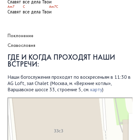
Славят
все дела Тво
и
Am7
C
Am7
C
Славят
все дела Тво
и
Поклонение
Славословия
ГДЕ И КОГДА ПРОХОДЯТ НАШИ
ВСТРЕЧИ:
Наши богослужения проходят по воскресеньям в 11:30 в
AG Loft, зал Chalet (Москва, м. «Верхние котлы»,
Варшавское шоссе 33, строение 5, см.
карту
)
Московская Библейская Церковь
Протестантская церковь в Москве