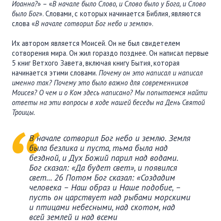
Иоанна?
» – «
В начале было Слово, и Слово было у Бога, и Слово
было Бог
». Словами, с которых начинается Библия, являются
слова «
В начале сотворил Бог небо и землю
».
Их автором является Моисей. Он не был свидетелем
сотворения мира. Он жил гораздо позднее. Он написал первые
5 книг Ветхого Завета, включая книгу Бытия, которая
начинается этими словами.
Почему он это написал и написал
именно так? Почему это было важно для современников
Моисея? О чем и о Ком здесь написано? Мы попытаемся найти
ответы на эти вопросы в ходе нашей беседы на День Святой
Троицы.
В начале сотворил Бог небо и землю. Земля
была безлика и пуста, тьма была над
бездной, и Дух Божий парил над водами.
Бог сказал: «Да будет свет», и появился
свет...
26 Потом Бог сказал: «
Создадим
человека – Наш образ и Наше подобие, –
пусть он царствует над рыбами морскими
и птицами небесными, над скотом, над
всей землей и над всеми