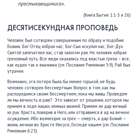
пресмыкающимися
».
(Книга Бытие 1:1-3 и 26)
ДЕСЯТИСЕКУНДНАЯ ПРОПОВЕДЬ
Человек был сотворен совершенным по образу и подобию
Божию. Бог-Отец избрал нас; Бог-Сын искупил нас; Бог-Дух
Святой запечатлел нас, став залогом рая. Но человек избрал
греховный путь. Все люди оказались под властью греха – все,
как иудеи так и язычники (см. Послание Римлянам 3:9). Рай был
утрачен.
Возможно, эта потеря была бы менее горькой, не будь
человек сотворен бессмертным. Вопрос в том, как мы
распорядимся своим бессмертием, пока мы живы. Проведем
ли мы вечность в раю? Это зависит от решения, которое мы
примем в ходе наших земных жизней. Примем ли дар вечный
из рук Христа, поверив в Него, или отправимся в ад на вечное
осуждение. Ибо возмездие за грех — смерть, а дар Божий —
жизнь вечная во Христе Иисусе, Господе нашем (см. Послание
Римлянам 6:23).