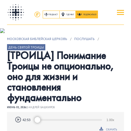
ПОДКАСТ
ГДЕ МЫ?
ПОДПИСАТЬСЯ
ПОВЕРИТЬ
МОСКОВСКАЯ БИБЛЕЙСКАЯ ЦЕРКОВЬ
/
ПОСЛУШАТЬ
/
ОБ ИИСУСЕ ХРИСТЕ
ДЕНЬ СВЯТОЙ ТРОИЦЫ
[ТРОИЦА] Понимание
ПОСЕТИТЬ
Троицы не опционально,
КАК ПРОЕХАТЬ
|
О ЦЕРКВИ
оно для жизни и
становления
ПРИСОЕДИНИТЬСЯ
ЗАНЯТИЯ
|
ГРУППЫ
|
СЛУЖЕНИЯ
фундаментально
ИЮНЬ 01, 2026 |
АНДРЕЙ БАШКИРОВ
ПОСЛУШАТЬ
ЗАПИСИ БОГОСЛУЖЕНИЙ
Audio
42:53
1.00x
Player
СКАЧАТЬ