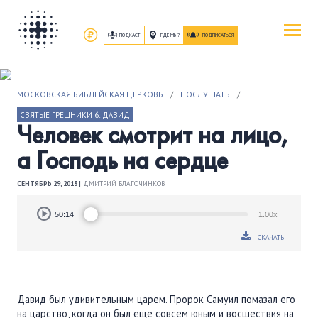
ПОДКАСТ
ГДЕ МЫ?
ПОДПИСАТЬСЯ
ПОВЕРИТЬ
МОСКОВСКАЯ БИБЛЕЙСКАЯ ЦЕРКОВЬ
/
ПОСЛУШАТЬ
/
ОБ ИИСУСЕ ХРИСТЕ
СВЯТЫЕ ГРЕШНИКИ 6: ДАВИД
Человек смотрит на лицо,
ПОСЕТИТЬ
а Господь на сердце
КАК ПРОЕХАТЬ
|
О ЦЕРКВИ
СЕНТЯБРЬ 29, 2013 |
ДМИТРИЙ БЛАГОЧИНКОВ
ПРИСОЕДИНИТЬСЯ
Audio
50:14
1.00x
Player
ЗАНЯТИЯ
|
ГРУППЫ
|
СЛУЖЕНИЯ
СКАЧАТЬ
ПОСЛУШАТЬ
ЗАПИСИ БОГОСЛУЖЕНИЙ
Давид был удивительным царем. Пророк Самуил помазал его
на царство, когда он был еще совсем юным и восшествия на