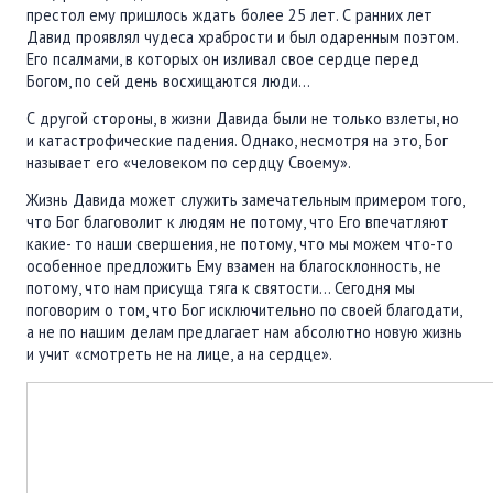
престол ему пришлось ждать более 25 лет. С ранних лет
ПОДДЕРЖАТЬ
Давид проявлял чудеса храбрости и был одаренным поэтом.
ВРЕМЯ
|
ДЕНЬГИ
Его псалмами, в которых он изливал свое сердце перед
Богом, по сей день восхищаются люди...
С другой стороны, в жизни Давида были не только взлеты, но
и катастрофические падения. Однако, несмотря на это, Бог
называет его «человеком по сердцу Своему».
Жизнь Давида может служить замечательным примером того,
что Бог благоволит к людям не потому, что Его впечатляют
какие- то наши свершения, не потому, что мы можем что-то
особенное предложить Ему взамен на благосклонность, не
потому, что нам присуща тяга к святости… Сегодня мы
поговорим о том, что Бог исключительно по своей благодати,
а не по нашим делам предлагает нам абсолютно новую жизнь
и учит «смотреть не на лице, а на сердце».