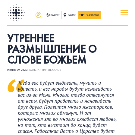
ПОДКАСТ
ГДЕ МЫ?
ПОДПИСАТЬСЯ
ПОВЕРИТЬ
УТРЕННЕЕ
ОБ ИИСУСЕ ХРИСТЕ
РАЗМЫШЛЕНИЕ О
СЛОВЕ БОЖЬЕМ
ПОСЕТИТЬ
КАК ПРОЕХАТЬ
|
О ЦЕРКВИ
ИЮНЬ 09, 2026 |
КОНСТАНТИН ЛЫСАКОВ
Тогда вас будут выдавать, мучить и
ПРИСОЕДИНИТЬСЯ
убивать, и все народы будут ненавидеть
вас из-за Меня. Многие тогда отвернутся
ЗАНЯТИЯ
|
ГРУППЫ
|
СЛУЖЕНИЯ
от веры, будут предавать и ненавидеть
друг друга. Появится много лжепророков,
которые многих обманут. И от
ПОСЛУШАТЬ
умножения зла во многих охладеет любовь,
ЗАПИСИ БОГОСЛУЖЕНИЙ
но тот, кто выстоит до конца, будет
спасен. Радостная Весть о Царстве будет