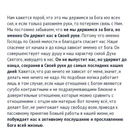
Нам кажется порой, что это мы держимся за Бога изо всех
сил, и если только разожмём руки, то потеряем связь с Ним.
Мы постоянно забываем, что
не мы держимся за Бога, но
именно Он держит нас в Своей руке.
Потому что именно
Господь по Своей милости и благодати спасает нас. Наше
спасение от начала и до конца зависит именно от Бога. Он
совершенствует нашу душу и наш характер силой Духа
Святого, живущего в нас.
Он не выпустит нас, но удержит до
конца, сохранив в Своей руке до самых последних наших
дней
. Кажется, что раз ничего не зависит от меня, значит, и
делать мне ничего не надо. Но подобная логика работает
лишь в том случае, если наши отношения с Богом являются
сугубо контрактными и не подразумевающими близкие и
доверительные отношения, которые можно сравнить с
отношениями с отцом или матерью. Вот почему всё, что
делает Бог, не уничтожает нашу свободу воли, приводя к
пассивному принятию Божьей работы в нашей жизни, но
побуждает нас к активному послушанию и прославлению
Бога всей жизнью.