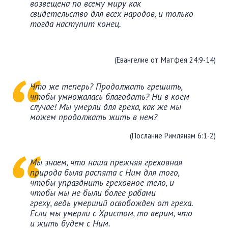
возвещена по всему миру как
ПОДДЕРЖАТЬ
свидетельство для всех народов, и только
ВРЕМЯ
|
ДЕНЬГИ
тогда наступит конец.
(Евангелие от Матфея 24:9-14)
Что же теперь? Продолжать грешить,
чтобы умножалась благодать? Ни в коем
случае! Мы умерли для греха, как же мы
можем продолжать жить в нем?
(Послание Римлянам 6:1-2)
Мы знаем, что наша прежняя греховная
природа была распята с Ним для того,
чтобы упразднить греховное тело, и
чтобы мы не были более рабами
греху, ведь умерший освобожден от греха.
Если мы умерли с Христом, то верим, что
и жить будем с Ним.