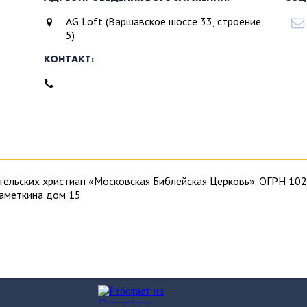
AG Loft (Варшавское шоссе 33, строение
5)
КОНТАКТ:
ангельских христиан «Московская Библейская Церковь». ОГРН 
Наметкина дом 15
ангелическая Христианская община в Москве, протестантская ц
Приходите к нам. Богослужения проходят в известном в Москве
м Соборе святых Петра и Павла. Прилашаем жителей и гостей 
истиане, то прочитайте несколько статей об
Иисусе Христе
. Для
и Московской библейской церкви
,
о нашем видении
и в чем
смыс