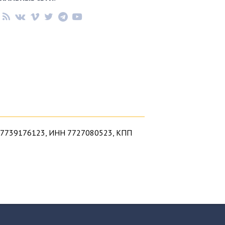
1027739176123, ИНН 7727080523, КПП
ерковь в самом сердце нашей столицы.
 лютеранском храме на Китай-городе –
Москвы посетить нашу церковь. Если вы
 тех, кто ищет в Москве церковь для себя
л названия церкви
. Если у вас нет