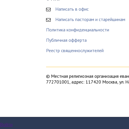
Написать в офис
Написать пасторам и старейшинам
Политика конфиденциальности
Публичная офферта
Реестр священнослужителей
© Местная религиозная организация ев
772701001, адрес: 117420 Москва, ул. 
Московская Библейская церковь – это Ев
Ищите в Москве евангельскую церковь? 
Евангелическо-лютеранском Кафедрально
ничего не знаете о том, во что верят хр
– почитайте,
во что мы верим
, об
истори
Войти